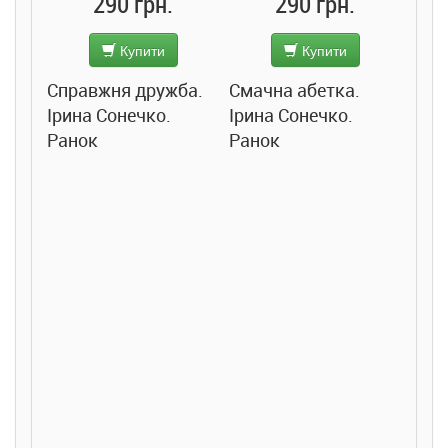
290 грн.
290 грн.
Купити
Купити
Справжня дружба.
Смачна абетка.
Ірина Сонечко.
Ірина Сонечко.
Ранок
Ранок
Розс
сход
дете
Ста
Соло
Ран