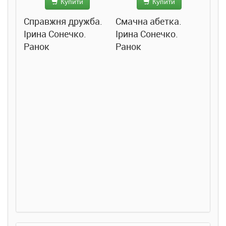
Купити
Купити
Справжня дружба.
Смачна абетка.
Ірина Сонечко.
Ірина Сонечко.
Ранок
Ранок
Розс
сход
дете
Ста
Соло
Ран