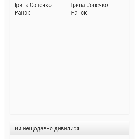
Ірина Сонечко.
Ірина Сонечко.
Ранок
Ранок
Розс
сход
дете
Ста
Соло
Ран
Ви нещодавно дивилися