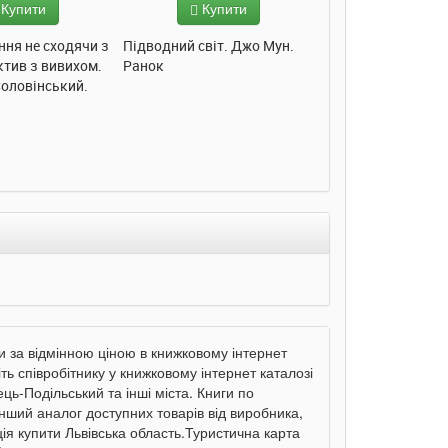
Купити
Купити
Купит
ння не сходячи з
Підводний світ. Джо Мун.
Моє любе кошеня.
ктив з вивихом.
Ранок
Пуляєва. Ранок
Соловінський.
и за відмінною ціною в книжковому інтернет
ть співробітнику у книжковому інтернет каталозі
ь-Подільський та інші міста. Книги по
нший аналог доступних товарів від виробника,
я купити Львівська область.Туристична карта