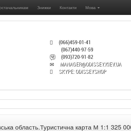
остачальникам
Знижки
Контакти
Мова
(066)459-01-41
(067)440-97-59
(093)720-91-82
MANAGER@ODISSEY.KIEV.UA
SKYPE: ODISSEYSHOP
вська область.Туристична карта М 1:1 325 00