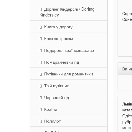
Купити
Купити
Дорлінг Кіндерслі / Dorling
Улюблена абетка. Ірина
Таке велике слоненя. Ірина
Спра
Kindersley
Сонечко. Ранок
Сонечко. Ранок
Соне
Книга у дорогу
Крок за кроком
Подорожі, країнознавство
Помаранчевий гід
Ви н
Путівники для романтиків
Твій путівник
Червоний гід
Льві
Країни
ката
Одіс
Поліглот
рубр
можн