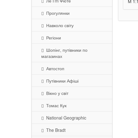
Ле Пті Фюте
М 1:
Прогулянки
Навколо світу
Регіони
Шопінг, путівники по
магазинах
Автостоп
Путівники Афіші
Вікно у світ
Томас Кук
National Geographic
The Bradt