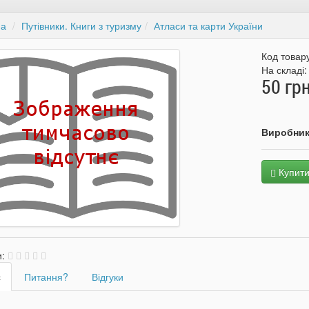
на
Путівники. Книги з туризму
Атласи та карти України
Код товар
На складі
50 грн
Виробни
Купит
и:
с
Питання?
Відгуки