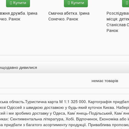
Купити
Купити
вжня дружба. Ірина
Смачна абетка. Ірина
Розслідува
чко. Ранок
Сонечко. Ранок
місця: дете
Станіслав 
Ранок
ещодавно дивилися
немає товарів
вська область.Туристична карта М 1:1 325 000. Картографія придбат
лозі Одіссей з швидкою доставкою у будь-який куточок Києва. Набері
сей і ми зробимо доставку у Одеса, Кам`янець-Подільський, Кам`янец
иках: Сентиментальна література, Хобі. Відпочинок, Економіка або і
а придбати з багатого асортименту продукції. Приваблива пропозиці