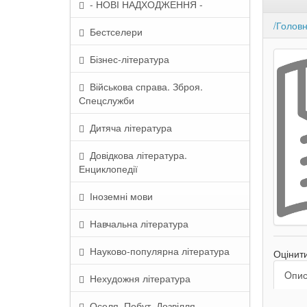
- НОВІ НАДХОДЖЕННЯ -
/Голов
Бестселери
Бізнес-література
Військова справа. Зброя.
Спецслужби
Дитяча література
Довідкова література.
Енциклопедії
Іноземні мови
Навчальна література
Науково-популярна література
Оцінит
Oпи
Нехудожня література
Оселя. Побут. Дозвілля