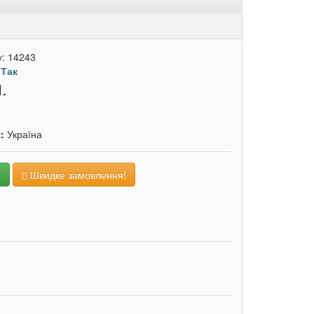
у:
14243
:
Так
.
к:
Україна
и
Швидке замовлення!