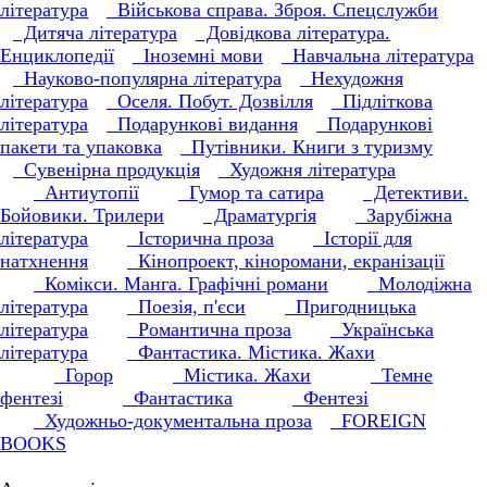
література
Військова справа. Зброя. Спецслужби
Дитяча література
Довідкова література.
Енциклопедії
Іноземні мови
Навчальна література
Науково-популярна література
Нехудожня
література
Оселя. Побут. Дозвілля
Підліткова
література
Подарункові видання
Подарункові
пакети та упаковка
Путівники. Книги з туризму
Сувенірна продукція
Художня література
Антиутопії
Гумор та сатира
Детективи.
Бойовики. Трилери
Драматургія
Зарубіжна
література
Історична проза
Історії для
натхнення
Кінопроект, кіноромани, екранізації
Комікси. Манга. Графічні романи
Молодіжна
література
Поезія, п'єси
Пригодницька
література
Романтична проза
Українська
література
Фантастика. Містика. Жахи
Горор
Містика. Жахи
Темне
фентезі
Фантастика
Фентезі
Художньо-документальна проза
FOREIGN
BOOKS