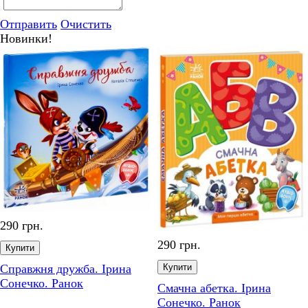
Отправить
Очистить
Новинки!
290 грн.
300 грн.
Купити
на
Купити
Смачна абетка. Ірина
Розслідування не схо
Сонечко. Ранок