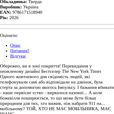
Обкладинка:
Тверда
Виробник:
Україна
EAN:
9786171518940
Рік:
2026
Оцінити:
Oпис
Питання?
Відгуки
Обережно, ви в зоні покриття! Перевидання у
оновленому дизайні Бестселер The New York Times
Одного жовтневого дня свідомість людей, які
телефонували самі або відповідали на дзвінок, була
стерта за допомогою якогось Імпульсу. І бажання вбивати
- наше первісне єство - вирвалося назовні... А коли
божевілля поширюється, то що може бути більш
природним для тих, хто вижив, ніж набрати 911 на...
мобільному? ТОЙ, ХТО НЕ МАЄ МОБІЛЬНИКА, МАЄ
ШАНС…