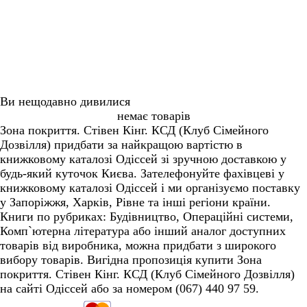
місця: детектив з ви
Станіслав Соловінсь
Ранок
Ви нещодавно дивилися
немає товарів
Зона покриття. Стівен Кінг. КСД (Клуб Сімейного
Дозвілля) придбати за найкращою вартістю в
книжковому каталозі Одіссей зі зручною доставкою у
будь-який куточок Києва. Зателефонуйте фахівцеві у
книжковому каталозі Одіссей і ми організуємо поставку
у Запоріжжя, Харків, Рівне та інші регіони країни.
Книги по рубриках: Будівництво, Операційні системи,
Комп`ютерна література або інший аналог доступних
товарів від виробника, можна придбати з широкого
вибору товарів. Вигідна пропозиція купити Зона
покриття. Стівен Кінг. КСД (Клуб Сімейного Дозвілля)
на сайті Одіссей або за номером (067) 440 97 59.