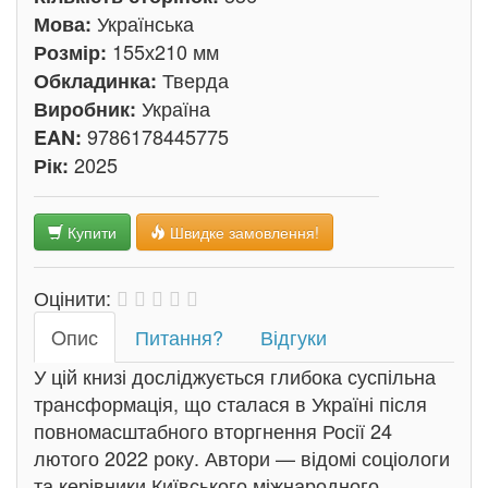
Українська
Мова:
155х210 мм
Розмір:
Тверда
Обкладинка:
Україна
Виробник:
9786178445775
EAN:
2025
Рік:
Купити
Швидке замовлення!
Оцінити:
Oпис
Питання?
Відгуки
У цій книзі досліджується глибока суспільна
трансформація, що сталася в Україні після
повномасштабного вторгнення Росії 24
лютого 2022 року. Автори — відомі соціологи
та керівники Київського міжнародного