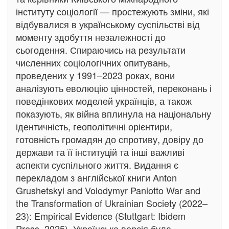
інституту соціології — простежують зміни, які
відбувалися в українському суспільстві від
моменту здобуття незалежності до
сьогодення. Спираючись на результати
численних соціологічних опитувань,
проведених у 1991–2023 роках, вони
аналізують еволюцію цінностей, переконань і
поведінкових моделей українців, а також
показують, як війна вплинула на національну
ідентичність, геополітичні орієнтири,
готовність громадян до спротиву, довіру до
держави та її інституцій та інші важливі
аспекти суспільного життя. Видання є
перекладом з англійської книги Anton
Grushetskyi and Volodymyr Paniotto War and
the Transformation of Ukrainian Society (2022–
23): Empirical Evidence (Stuttgart: Ibidem
Press, 2025). Українська версія була