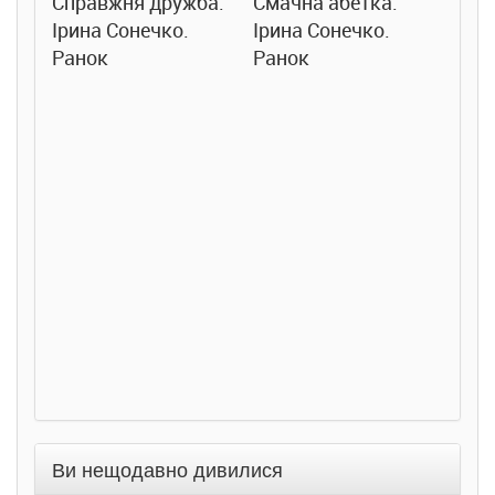
Справжня дружба.
Смачна абетка.
Ірина Сонечко.
Ірина Сонечко.
Ранок
Ранок
Розс
сход
дете
Ста
Соло
Ран
Ви нещодавно дивилися