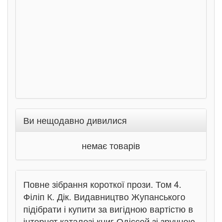
Ран
Ви нещодавно дивилися
немає товарів
Повне зібрання короткої прози. Том 4.
Філіп К. Дік. Видавництво Жупанського
підібрати і купити за вигідною вартістю в
інтернет каталозі книг Одіссей зі зручною