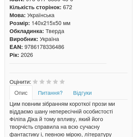
672
Кількість сторінок:
Українська
Мова:
140x215x50 мм
Розмір:
Тверда
Обкладинка:
Україна
Виробник:
9786178336486
EAN:
2026
Рік:
Оцінити:
Oпис
Питання?
Відгуки
Цим повним зібранням короткої прози ми
віддаємо шану непересічній особистості
Філіпа Діка й тому впливу, який його
творчість справила на всю сучасну
фантастику і, певною мірою, літературу