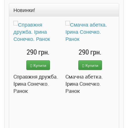
Новинки!
290 грн.
290 грн.
Купити
Купити
Справжня дружба.
Смачна абетка.
Ірина Сонечко.
Ірина Сонечко.
Ранок
Ранок
Розс
сход
дете
Ста
Соло