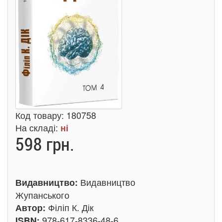
Код товару:
180758
На складі:
ні
598 грн.
Видавництво
Видавництво:
Жупанського
Філіп К. Дік
Автор:
978-617-8336-48-6
ISBN: