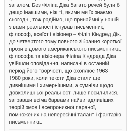
загалом. Без Філіпа Діка багато речей були б
дещо інакшими, ніж ті, якими ми їх знаємо
сьогодні, тож радіймо, що принаймні у нашій
з вами реальності існував письменник,
філософ, есеїст і візіонер – Філіп Кіндред Дік.
До четвертого тому повного зібрання короткої
прози відомого американського письменника,
філософа та візіонера Філіпа Кіндреда Діка
увійшли оповідання, написані в останній
період його творчості, що охоплює 1963–
1980 роки, коли тексти Діка стали ще
дивнішими і химернішими, а сумніви щодо
довколишньої реальності лише посилилися,
загравши всіма барвами найвигадливіших
теорій змов і всепроникної параної,
помножених на непересічні талант і фантазію
письменника.