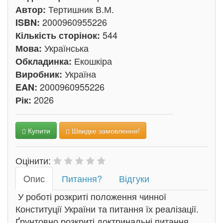
Тертишник В.М.
Автор:
2000960955226
ISBN:
544
Кількість сторінок:
Українська
Мова:
Екошкіра
Обкладинка:
Україна
Виробник:
2000960955226
EAN:
2026
Рік:
Купити
Швидке замовлення!
Оцінити:
Oпис
Питання?
Відгуки
У роботі розкриті положення чинної
Конституції України та питання їх реалізації.
Ґрунтовно розкриті доктринальні питання