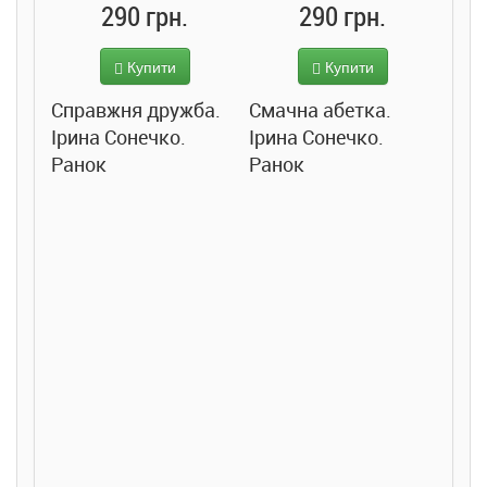
290 грн.
290 грн.
Купити
Купити
Справжня дружба.
Смачна абетка.
Ірина Сонечко.
Ірина Сонечко.
Ранок
Ранок
Розс
сход
дете
Ста
Соло
Ран