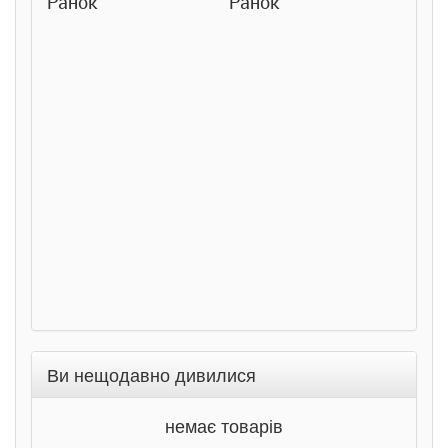
Ранок
Ранок
Розслі
сходячи
детекти
Станіс
Соловін
Ранок
Ви нещодавно дивилися
немає товарів