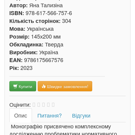
Яна Тализіна
Автор:
978-617-566-757-6
ISBN:
304
Кількість сторінок:
Українська
Мова:
145х200 мм
Розмір:
Тверда
Обкладинка:
Україна
Виробник:
9786175667576
EAN:
2023
Рік:
Купити
Швидке замовлення!
Оцінити:
Oпис
Питання?
Відгуки
Монографію присвячено комплексному
дослідженню проблематики нормативного