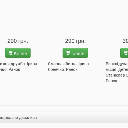
290 грн.
290 грн.
30
Купити
Купити
вжня дружба. Ірина
Смачна абетка. Ірина
Розслідува
чко. Ранок
Сонечко. Ранок
місця: дете
Станіслав 
Ранок
ещодавно дивилися