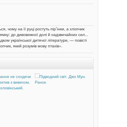
я, чому на її руці ростуть пір’їнки, а хлопчик
мку: до дивовижної долі й надзвичайних сил...
ком української дитячої літератури, — повісті
опчик, який розумів мову птахів».