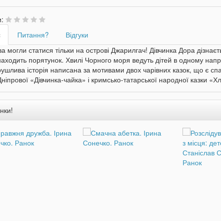
и:
с
Питання?
Відгуки
ва могли статися тільки на острові Джарилгач! Дівчинка Дора дізнаєтьс
аходить порятунок. Хвилі Чорного моря ведуть дітей в одному напря
ушлива історія написана за мотивами двох чарівних казок, що є спад
ніпрової «Дівчинка-чайка» і кримсько-татарської народної казки «Хл
нки!