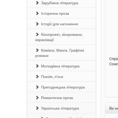
Зарубіжна література
Історична проза
Історії для натхнення
Кінопроект, кіноромани,
290 грн.
290 грн.
екранізації
Купити
Купити
Комікси. Манга. Графічні
романи
Улюблена абетка. Ірина
Таке велике слоненя. Ірина
Спра
Сонечко. Ранок
Сонечко. Ранок
Соне
Молодіжна література
Поезія, п'єси
Пригодницька література
Романтична проза
Українська література
Ви н