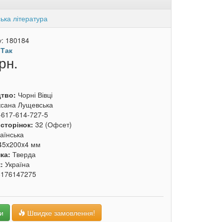
ька література
у:
180184
:
Так
рн.
цтво:
Чорні Вівці
сана Лущевська
-617-614-727-5
 сторінок:
32 (Офсет)
аїнська
45x200x4 мм
ка:
Тверда
к:
Україна
6176147275
и
Швидке замовлення!