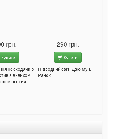
0 грн.
290 грн.
285 грн
Купити
Купити
Купит
ння не сходячи з
Підводний світ. Джо Мун.
Моє любе кошеня.
ктив з вивихом.
Ранок
Пуляєва. Ранок
Соловінський.