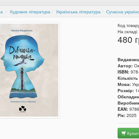
на
Художня література
Українська література
Сучасна українс
Код товар
На складі
480 г
Видавни
Автор:
Ок
ISBN:
978
Кількість
Мова:
Укр
Розмір:
1
Обкладин
Виробни
EAN:
978
Рік:
2025
Купит