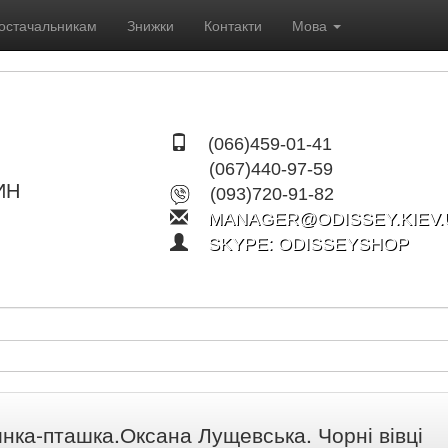
остачальникам
Знижки
Контакти
Мова
(066)459-01-41
(067)440-97-59
ИН
(093)720-91-82
MANAGER@ODISSEY.KIEV.
SKYPE: ODISSEYSHOP
инка-пташка.Оксана Лущевська. Чорні вівці