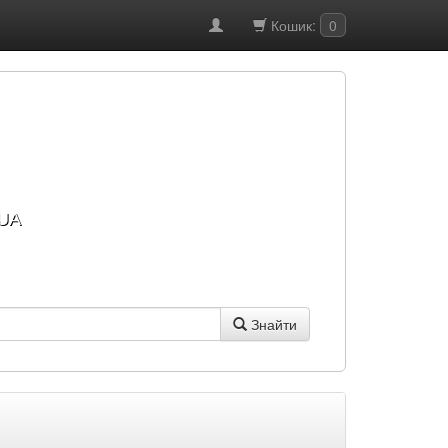
Кошик:
0
UA
Знайти