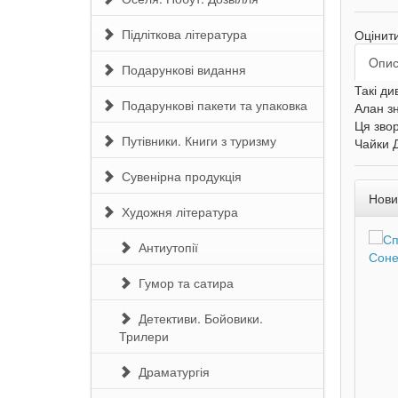
Підліткова література
Оцінит
Oпи
Подарункові видання
Такі ди
Подарункові пакети та упаковка
Алан зн
Ця звор
Путівники. Книги з туризму
Чайки Д
Сувенірна продукція
Нови
Художня література
Антиутопії
Гумор та сатира
Детективи. Бойовики.
Трилери
Драматургія