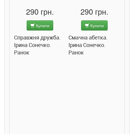
290 грн.
290 грн.
Купити
Купити
Справжня дружба.
Смачна абетка.
Ірина Сонечко.
Ірина Сонечко.
Ранок
Ранок
Розс
сход
дете
Ста
Соло
Ран