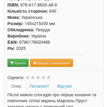
978-617-8620-48-6
ISBN:
640
Кількість сторінок:
Українська
Мова:
145x215x50 мм
Розмір:
Тверда
Обкладинка:
Україна
Виробник:
9786178620486
EAN:
2025
Рік:
Купити
Швидке замовлення!
Оцінити:
Oпис
Питання?
Відгуки
Після нижніх спогадів про перше кохання та
поетичних літніх марень Марсель Пруст
занурює читача у тривожний світ