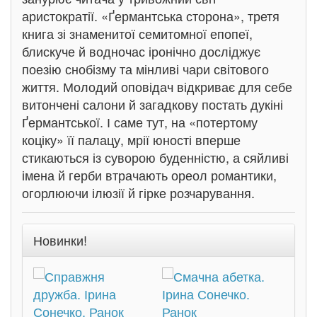
аристократії. «Ґермантська сторона», третя
книга зі знаменитої семитомної епопеї,
блискуче й водночас іронічно досліджує
поезію снобізму та мінливі чари світового
життя. Молодий оповідач відкриває для себе
витончені салони й загадкову постать дукіні
Ґермантської. І саме тут, на «потертому
коціку» її палацу, мрії юності вперше
стикаються із суворою буденністю, а сяйливі
імена й герби втрачають ореол романтики,
огорлюючи ілюзії й гірке розчарування.
Новинки!