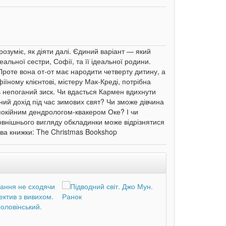
озуміє, як діяти далі. Єдиний варіант — який
альної сестри, Софії, та її ідеальної родини.
 Проте вона от-от має народити четверту дитину, а
їному клієнтові, містеру Мак-Креді, потрібна
ть непоганий зиск. Чи вдасться Кармен вдихнути
ий дохід під час зимових свят? Чи зможе дівчина
окійним дендрологом-квакером Оке? І чи
овнішнього вигляду обкладинки може відрізнятися
зва книжки: The Christmas Bookshop