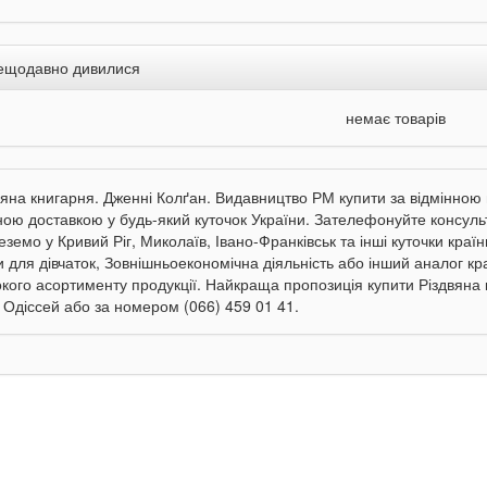
ещодавно дивилися
немає товарів
вяна книгарня. Дженні Колґан. Видавництво РМ купити за відмінною ці
ною доставкою у будь-який куточок України. Зателефонуйте консульта
еземо у Кривий Ріг, Миколаїв, Івано-Франківськ та інші куточки краї
и для дівчаток, Зовнішньоекономічна діяльність або інший аналог кр
кого асортименту продукції. Найкраща пропозиція купити Різдвяна
і Одіссей або за номером (066) 459 01 41.