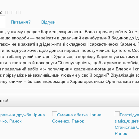
и:
с
Питання?
Відгуки
аг, у якому працює Кармен, закривають. Вона втрачає роботу й не р
 не до вподоби — переїхати в ідеальний единбурзький будинок до іде
акож не в захваті від ідеї жити зі складною і саркастичною Кармен.
ти понад усе хоче, щоб доньки нарешті порозумілися. До того ж Софі
а в збанкрутілій книгарні. Здається, з переїзду Кармен усі матиму
ття в книгарню й повернути їй популярність, щоб отримати необхідн
и правильний вибір між популярним красенем-поганцем Блером і сп
 прірву між найважливішими людьми у своїй родині? Візуалізація з
ляду книжки – більше інформації в Характеристиках Оригінальна на
нки!