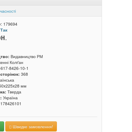
часності
у:
179694
:
Так
рн.
цтво:
Видавництво РМ
енні Колґан
-617-8426-10-1
 сторінок:
368
аїнська
50x225x28 мм
ка:
Тверда
к:
Україна
6178426101
и
Швидке замовлення!