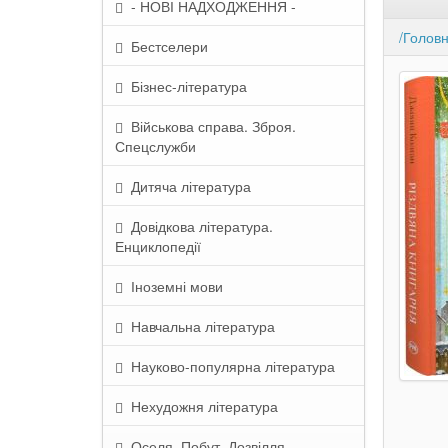
- НОВІ НАДХОДЖЕННЯ -
/Голов
Бестселери
Бізнес-література
Військова справа. Зброя.
Спецслужби
Дитяча література
Довідкова література.
Енциклопедії
Іноземні мови
Навчальна література
Науково-популярна література
Нехудожня література
Оселя. Побут. Дозвілля