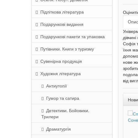
Підліткова література
Оцінит
Oпи
Подарункові видання
Універм
Подарункові пакети та упаковка
дівчині
Софія т
Путівники. Книги з туризму
їхня ма
допомог
Сувенірна продукція
нове жи
зробит
Художня література
подолає
від виг
Антиутопії
Гумор та сатира
Нови
Детективи. Бойовики.
Трилери
Драматургія