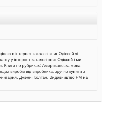
ною в інтернет каталозі книг Одіссей зі
нту у інтернет каталозі книг Одіссей і ми
ни. Книги по рубриках: Американська мова,
ащих виробів від виробника, зручно купити з
 книгарня. Дженні Колґан. Видавництво РМ на