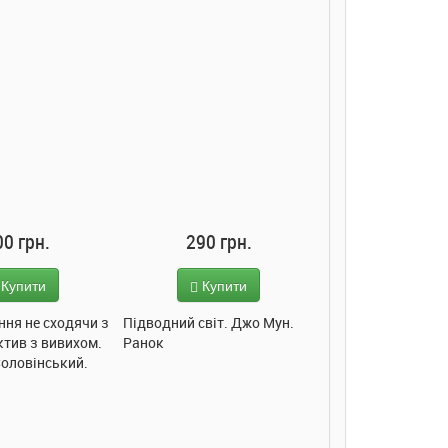
00 грн.
290 грн.
285 грн
Купити
Купити
Купит
ння не сходячи з
Підводний світ. Джо Мун.
Моє любе кошеня.
ктив з вивихом.
Ранок
Пуляєва. Ранок
Соловінський.