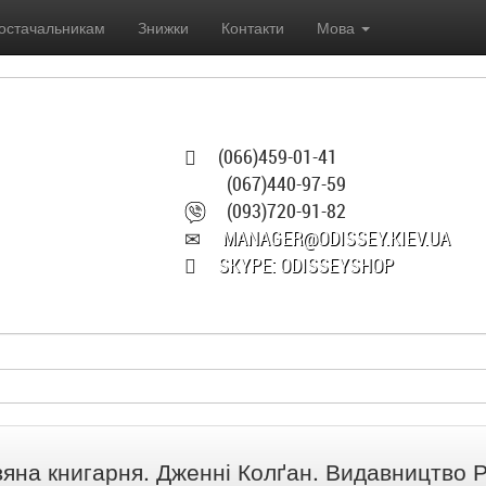
остачальникам
Знижки
Контакти
Мова
(066)459-01-41
(067)440-97-59
(093)720-91-82
MANAGER@ODISSEY.KIEV.UA
SKYPE: ODISSEYSHOP
вяна книгарня. Дженні Колґан. Видавництво 