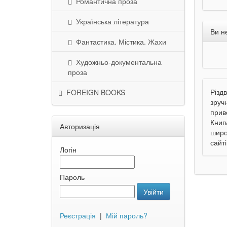
Романтична проза
Українська література
Ви н
Фантастика. Містика. Жахи
Художньо-документальна
проза
Різд
FOREIGN BOOKS
зруч
прив
Книг
Авторизація
широ
сайт
Логін
Пароль
Увійти
Реєстрація
|
Мій пароль?