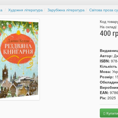
на
Художня література
Зарубіжна література
Світова проза су
Код товар
На складі
400 г
Видавни
Автор:
Дж
ISBN:
978
Кількість
Мова:
Укр
Розмір:
1
Обкладин
Виробни
EAN:
978
Рік:
2025
Купит