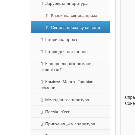
Зарубіжна література
Класична світова проза
Світова проза сучасності
Історична проза
Історії для натхнення
Кінопроект, кіноромани,
екранізації
290 грн.
290 грн.
Комікси. Манга. Графічні
Купити
Купити
романи
Улюблена абетка. Ірина
Таке велике слоненя. Ірина
Спра
Молодіжна література
Сонечко. Ранок
Сонечко. Ранок
Соне
Поезія, п'єси
Пригодницька література