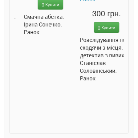
Купити
Підв
300 грн.
ба.
Смачна абетка.
Джо
Ірина Сонечко.
Купити
Ранок
Розслідування не
сходячи з місця:
детектив з вивихом.
Станіслав
Соловінський.
Ранок