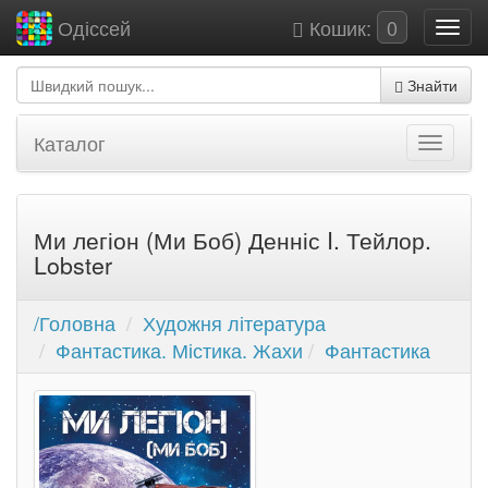
Кошик:
0
Одіссей
Знайти
Каталог
Ми легіон (Ми Боб) Денніс I. Тейлор.
Lobster
/Головна
Художня література
Фантастика. Містика. Жахи
Фантастика