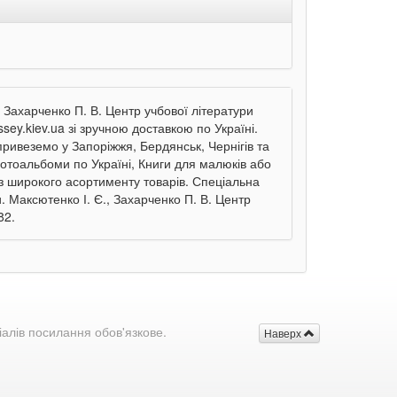
 Захарченко П. В. Центр учбової літератури
sey.kiev.ua зі зручною доставкою по Україні.
 привеземо у Запоріжжя, Бердянськ, Чернігів та
отоальбоми по Україні, Книги для малюків або
 з широкого асортименту товарів. Спеціальна
 Максютенко І. Є., Захарченко П. В. Центр
82.
іалів посилання обов'язкове.
Наверх