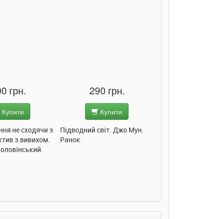
0 грн.
290 грн.
285 грн
Купити
Купити
Купит
ння не сходячи з
Підводний світ. Джо Мун.
Моє любе кошеня.
ктив з вивихом.
Ранок
Пуляєва. Ранок
Соловінський.