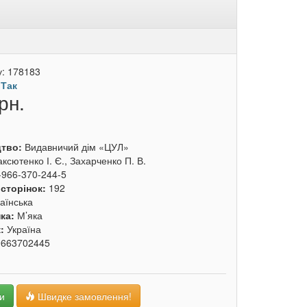
у:
178183
:
Так
рн.
цтво:
Видавничий дім «ЦУЛ»
ксютенко І. Є., Захарченко П. В.
-966-370-244-5
 сторінок:
192
аїнська
ка:
М’яка
к:
Україна
9663702445
и
Швидке замовлення!