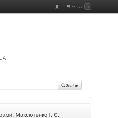
Кошик:
0
UA
Знайти
ами. Максютенко І. Є.,