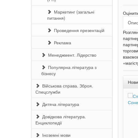
Маркетинг (загальні
Оцінит
питання)
Oпи
Проведення презентацій
Розглян
партнер
Реклама
партнер
торгов
Менеджмент. Лідерство
взаємов
«магіст
Популярна література з
бізнесу
Нови
Військова справа. Зброя.
Спецслужби
Дитяча література
Довідкова література.
Енциклопедії
Іноземні мови