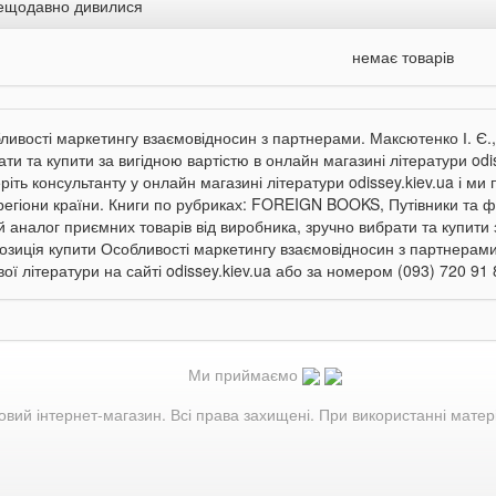
ещодавно дивилися
немає товарів
ливості маркетингу взаємовідносин з партнерами. Максютенко І. Є.,
ти та купити за вигідною вартістю в онлайн магазині літератури odis
ріть консультанту у онлайн магазині літератури odissey.kiev.ua і ми
 регіони країни. Книги по рубриках: FOREIGN BOOKS, Путівники та ф
й аналог приємних товарів від виробника, зручно вибрати та купити
озиція купити Особливості маркетингу взаємовідносин з партнерами.
ої літератури на сайті odissey.kiev.ua або за номером (093) 720 91 
Ми приймаємо
овий інтернет-магазин. Всі права захищені. При використанні матер