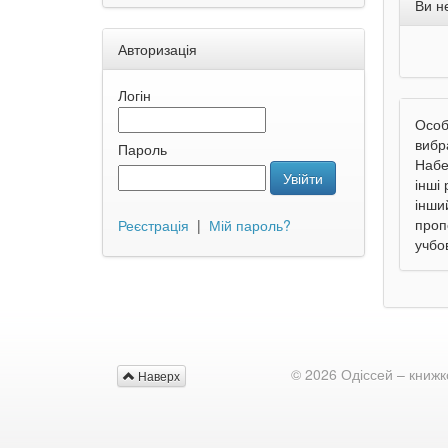
Ви н
Авторизація
Логін
Особ
вибра
Пароль
Набе
Увійти
інші
інши
проп
Реєстрація
|
Мій пароль?
учбов
© 2026 Одіссей – книжк
Наверх