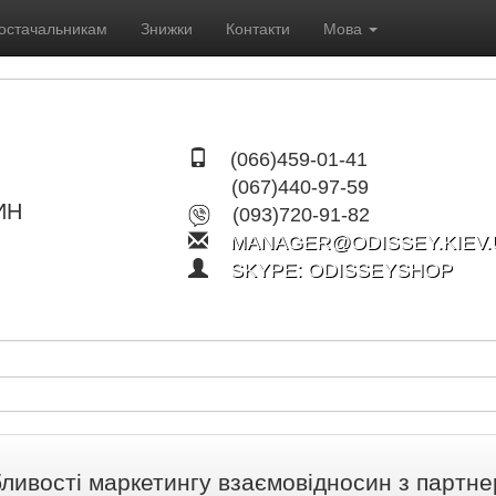
остачальникам
Знижки
Контакти
Мова
(066)459-01-41
(067)440-97-59
ИН
(093)720-91-82
MANAGER@ODISSEY.KIEV.
SKYPE: ODISSEYSHOP
ливості маркетингу взаємовідносин з партнер