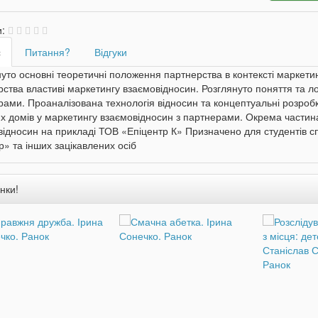
и:
с
Питання?
Відгуки
уто основні теоретичні положення партнерства в контексті маркетин
ства властиві маркетингу взаємовідносин. Розглянуто поняття та ло
ами. Проаналізована технологія відносин та концептуальні розроб
их домів у маркетингу взаємовідносин з партнерами. Окрема части
ідносин на прикладі ТОВ «Епіцентр К» Призначено для студентів с
р» та інших зацікавлених осіб
нки!