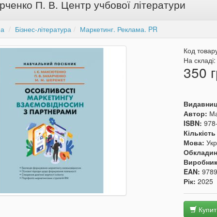
рченко П. В. Центр учбової літератури
на
Бізнес-література
Маркетинг. Реклама. PR
Код товар
На складі
350 г
Видавни
Автор:
Ма
ISBN:
978
Кількість
Мова:
Укр
Обкладин
Виробни
EAN:
978
Рік:
2025
Купит