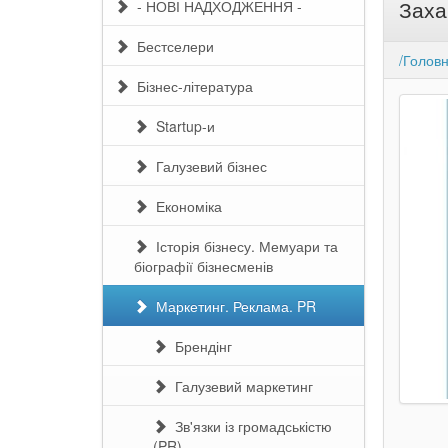
Заха
- НОВІ НАДХОДЖЕННЯ -
Бестселери
/Голов
Бізнес-література
Startup-и
Галузевий бізнес
Економіка
Історія бізнесу. Мемуари та
біографії бізнесменів
Маркетинг. Реклама. PR
Брендінг
Галузевий маркетинг
Зв'язки із громадськістю
(PR)