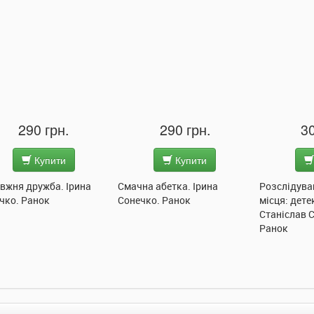
290 грн.
290 грн.
30
Купити
Купити
вжня дружба. Ірина
Смачна абетка. Ірина
Розслідува
чко. Ранок
Сонечко. Ранок
місця: дете
Станіслав 
Ранок