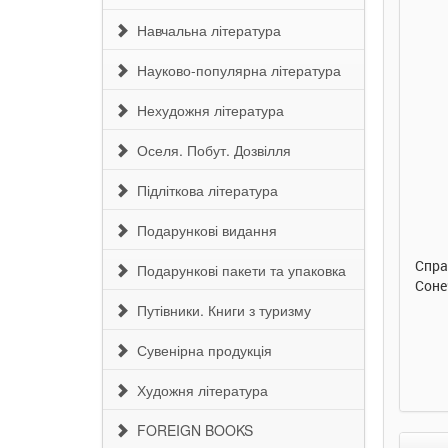
Навчальна література
Науково-популярна література
Нехудожня література
Оселя. Побут. Дозвілля
290 грн.
290 грн.
Підліткова література
Купити
Купити
Подарункові видання
Улюблена абетка. Ірина
Таке велике слоненя. Ірина
Спра
Подарункові пакети та упаковка
Сонечко. Ранок
Сонечко. Ранок
Соне
Путівники. Книги з туризму
Сувенірна продукція
Художня література
FOREIGN BOOKS