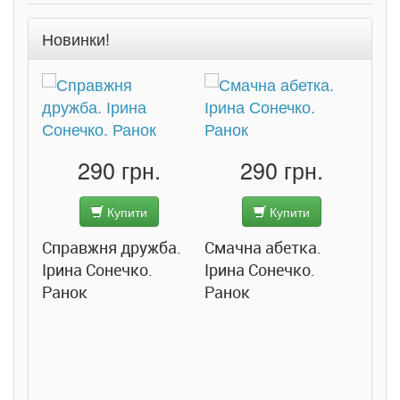
Новинки!
290 грн.
290 грн.
Купити
Купити
Справжня дружба.
Смачна абетка.
Ірина Сонечко.
Ірина Сонечко.
Ранок
Ранок
Розс
сход
дете
Ста