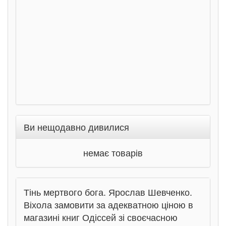
Соло
Ран
Ви нещодавно дивилися
немає товарів
Тінь мертвого бога. Ярослав Шевченко.
Віхола замовити за адекватною ціною в
магазині книг Одіссей зі своєчасною