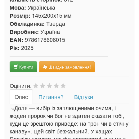
Українська
Мова:
145x200x15 мм
Розмір:
Тверда
Обкладинка:
Україна
Виробник:
9786178606015
EAN:
2025
Рік:
Купити
Швидке замовлення!
Оцінити:
Oпис
Питання?
Відгуки
«Доля — вибір із заплющеними очима, і
жоден пророк чи бог не здатен сказати тобі,
куди це зрештою приведе: на трон чи в стічну
канаву». Цей світ безжальний. У хащах
Пралісу чатують ульфи-перевертні, відьми з