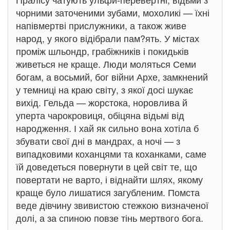
чорними заточеними зубами, мохоликі — їхні
напівмертві прислужники, а також живе
народ, у якого відібрали пам?ять. У містах
проміж шльондр, грабіжників і покидьків
живеться не краще. Люди моляться Семи
богам, а восьмий, бог війни Архе, замкнений
у темниці на краю світу, з якої досі шукає
вихід. Гельда — жорстока, норовлива й
уперта чарокровиця, обіцяна відьмі від
народження. І хай як сильно вона хотіла б
збувати свої дні в мандрах, а ночі — з
випадковими коханцями та коханками, саме
їй доведеться повернути в цей світ те, що
повертати не варто, і віднайти шлях, якому
краще було лишатися загубленим. Помста
веде дівчину звивистою стежкою визначеної
долі, а за спиною повзе тінь мертвого бога.