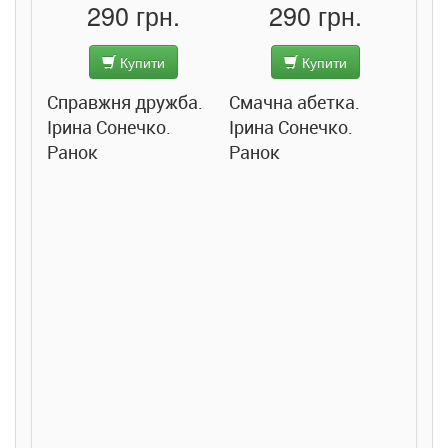
290 грн.
290 грн.
Купити
Купити
Справжня дружба.
Смачна абетка.
Ірина Сонечко.
Ірина Сонечко.
Ранок
Ранок
Розс
сход
дете
Ста
Соло
Ран