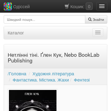
Кошик:
0
Одіссей
Знайти
Каталог
Нетлінні тіні. Ґлен Кук, Nebo BookLab
Publishing
/Головна
Художня література
Фантастика. Містика. Жахи
Фентезі