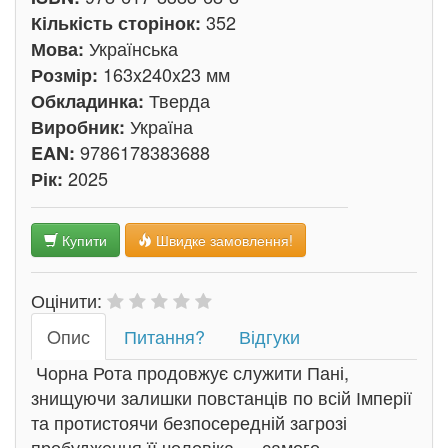
352
Кількість сторінок:
Українська
Мова:
163x240x23 мм
Розмір:
Тверда
Обкладинка:
Україна
Виробник:
9786178383688
EAN:
2025
Рік:
Купити
Швидке замовлення!
Оцінити:
Oпис
Питання?
Відгуки
Чорна Рота продовжує служити Пані,
знищуючи залишки повстанців по всій Імперії
та протистоячи безпосередній загрозі
пробудження її чоловіка — самого