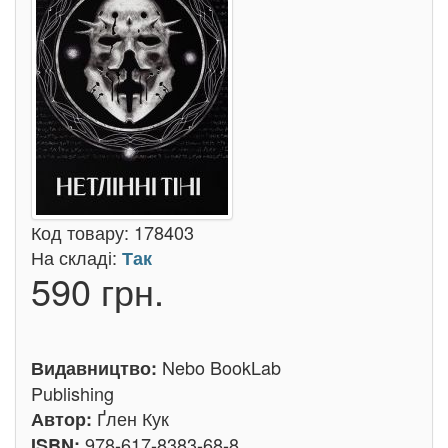
Код товару:
178403
На складі:
Так
590 грн.
Nebo BookLab
Видавництво:
Publishing
Ґлен Кук
Автор:
978-617-8383-68-8
ISBN: