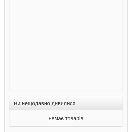
Розс
сход
дете
Ста
Соло
Ран
Ви нещодавно дивилися
немає товарів