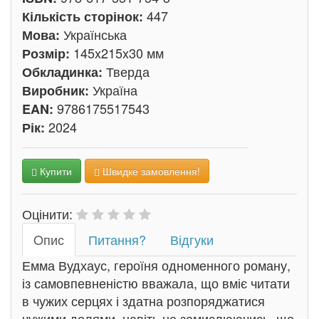
447
Кількість сторінок:
Українська
Мова:
145x215x30 мм
Розмір:
Тверда
Обкладинка:
Україна
Виробник:
9786175517543
EAN:
2024
Рік:
Купити
Швидке замовлення!
Оцінити:
Oпис
Питання?
Відгуки
Емма Вудхаус, героїня одноменного роману,
із самовпевненістю вважала, що вміє читати
в чужих серцях і здатна розпоряджатися
чужими долями, навіть не замислюючись, що