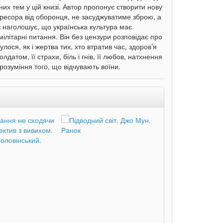
вних тем у цій книзі. Автор пропонує створити нову
гресора від оборонця, не засуджуватиме зброю, а
 наголошує, що українська культура має
ілітарні питання. Він без цензури розповідає про
лося, як і жертва тих, хто втратив час, здоров’я
датом, її страхи, біль і гнів, її любов, натхнення
 розуміння того, що відчувають воїни.