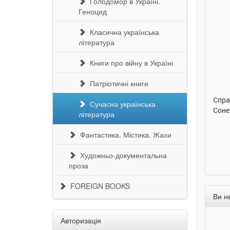
Голодомор в Україні.
Геноцид
Класична українська
література
290 грн.
290 грн.
Книги про війну в Україні
Купити
Купити
Патріотичні книги
юблена абетка. Ірина
Таке велике слоненя. Ірина
Справжня
Сучасна українська
нечко. Ранок
Сонечко. Ранок
Сонечко.
література
Фантастика. Містика. Жахи
Художньо-документальна
проза
FOREIGN BOOKS
Ви н
Авторизація