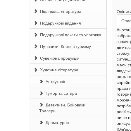
Підліткова література
Оцінит
Oпи
Подарункові видання
Анотаці
Подарункові пакети та упаковка
зображе
зовсім 
Путівники. Книги з туризму
ділитьс
страху,
Сувенірна продукція
ситуаці
мали св
Художня література
людські
наголош
Антиутопії
сприйня
права 
Гумор та сатира
говорит
можна с
Детективи. Бойовики.
потрібе
Трилери
російсь
пише пр
Драматургія
описує
Юнґером