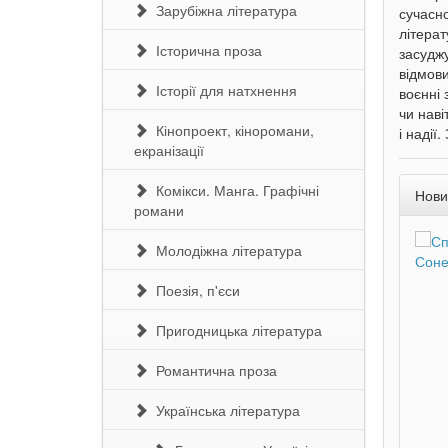
Зарубіжна література
сучасно
літерат
Історична проза
засуджу
відмови
Історії для натхнення
воєнні 
чи наві
Кінопроект, кіноромани,
і надії
екранізації
Комікси. Манга. Графічні
Нови
романи
Молодіжна література
Поезія, п'єси
Пригодницька література
Романтична проза
Українська література