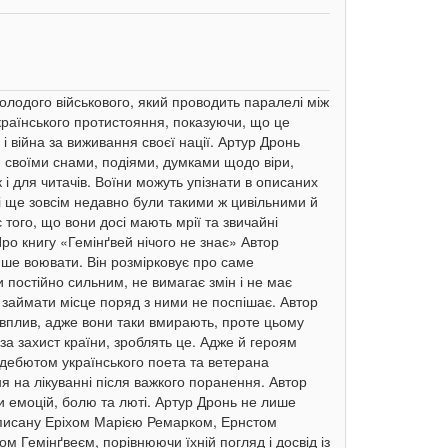
олодого військового, який проводить паралелі між
українського протистояння, показуючи, що це
 і війна за виживання своєї нації. Артур Дронь
 своїми снами, подіями, думками щодо віри,
 і для читачів. Воїни можуть упізнати в описаних
які ще зовсім недавно були такими ж цивільними й
того, що вони досі мають мрії та звичайні
Про книгу «Гемінґвей нічого не знає» Автор
ише воювати. Він розмірковує про саме
 постійно сильним, не вимагає змін і не має
займати місце поряд з ними не поспішає. Автор
 вплив, адже вони таки вмирають, проте цьому
 за захист країни, зроблять це. Адже й героям
 дебютом українського поета та ветерана
ня на лікуванні після важкого поранення. Автор
и емоцій, болю та люті. Артур Дронь не лише
аписану Еріхом Марією Ремарком, Ернстом
ом Гемінґвеєм, порівнюючи їхній погляд і досвід із