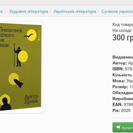
на
Художня література
Українська література
Сучасна українс
Код товар
На складі
300 г
Видавни
Автор:
Ар
ISBN:
978
Кількість
Мова:
Укр
Розмір:
1
Обкладин
Виробни
EAN:
978
Рік:
2025
Купит