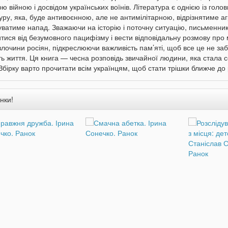
ю війною і досвідом українських воїнів. Література є однією із голо
уру, яка, буде антивоєнною, але не антимілітарною, відрізнятиме а
ватиме напад. Зважаючи на історію і поточну ситуацію, письменник
тися від безумовного пацифізму і вести відповідальну розмову про м
злочини росіян, підкреслюючи важливість пам’яті, щоб все це не забу
ть життя. Ця книга — чесна розповідь звичайної людини, яка стала сол
. Збірку варто прочитати всім українцям, щоб стати трішки ближче до
нки!