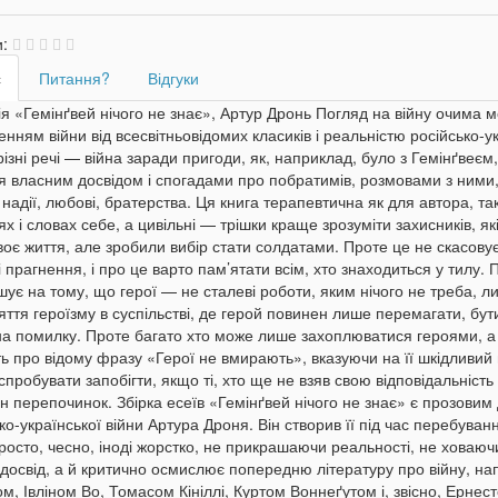
и:
с
Питання?
Відгуки
я «Гемінґвей нічого не знає», Артур Дронь Погляд на війну очима м
нням війни від всесвітньовідомих класиків і реальністю російсько-
різні речі — війна заради пригоди, як, наприклад, було з Гемінґвеєм,
я власним досвідом і спогадами про побратимів, розмовами з ними,
 надії, любові, братерства. Ця книга терапевтична як для автора, так
ях і словах себе, а цивільні — трішки краще зрозуміти захисників, 
оє життя, але зробили вибір стати солдатами. Проте це не скасовує 
 прагнення, і про це варто пам’ятати всім, хто знаходиться у тилу. 
ує на тому, що герої — не сталеві роботи, яким нічого не треба, л
ття героїзму в суспільстві, де герой повинен лише перемагати, бути
на помилку. Проте багато хто може лише захоплюватися героями, а 
ь про відому фразу «Герої не вмирають», вказуючи на її шкідливий
пробувати запобігти, якщо ті, хто ще не взяв свою відповідальність
н перепочинок. Збірка есеїв «Гемінґвей нічого не знає» є прозовим
ко-української війни Артура Дроня. Він створив її під час перебуван
осто, чесно, іноді жорстко, не прикрашаючи реальності, не ховаюч
 досвід, а й критично осмислює попередню літературу про війну, н
, Івліном Во, Томасом Кініллі, Куртом Воннеґутом і, звісно, Ернест