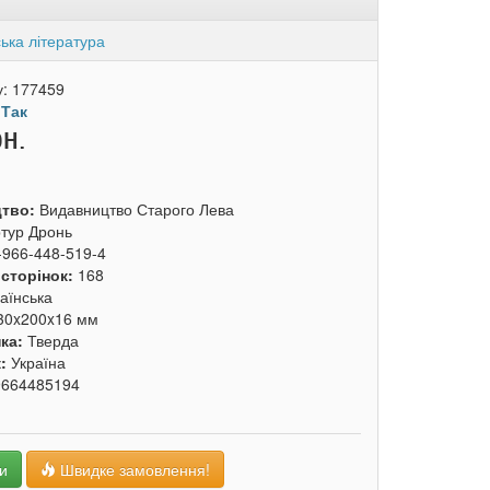
ька література
у:
177459
:
Так
рн.
цтво:
Видавництво Старого Лева
тур Дронь
-966-448-519-4
 сторінок:
168
аїнська
30x200x16 мм
ка:
Тверда
к:
Україна
9664485194
и
Швидке замовлення!