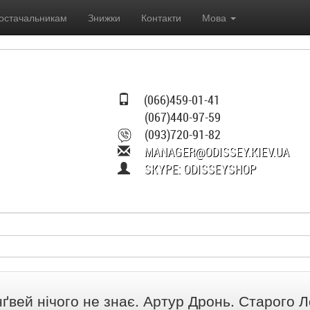
остачальникам
Знижки
Контакти
Мова
(066)459-01-41
(067)440-97-59
(093)720-91-82
MANAGER@ODISSEY.KIEV.UA
SKYPE: ODISSEYSHOP
нґвей нічого не знає. Артур Дронь. Старого 