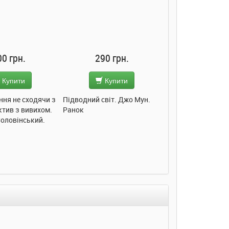
рн.
290 грн.
285 грн.
ити
Купити
Купити
е сходячи з
Підводний світ. Джо Мун.
Моє любе кошеня. Оле
 з вивихом.
Ранок
Пуляєва. Ранок
інський.