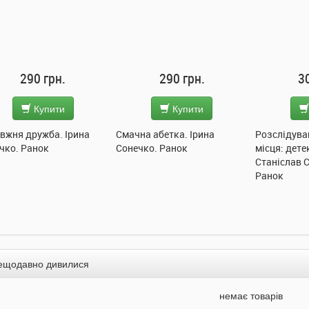
290 грн.
290 грн.
300 г
Купити
Купити
Куп
 дружба. Ірина
Смачна абетка. Ірина
Розслідування н
 Ранок
Сонечко. Ранок
місця: детектив
Станіслав Солов
Ранок
ещодавно дивилися
немає товарів