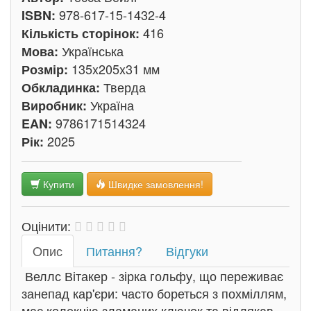
978-617-15-1432-4
ISBN:
416
Кількість сторінок:
Українська
Мова:
135x205x31 мм
Розмір:
Тверда
Обкладинка:
Україна
Виробник:
9786171514324
EAN:
2025
Рік:
Купити
Швидке замовлення!
Оцінити:
Oпис
Питання?
Відгуки
Веллс Вітакер - зірка гольфу, що переживає
занепад кар'єри: часто бореться з похміллям,
має колекцію зламаних ключок та відлякав