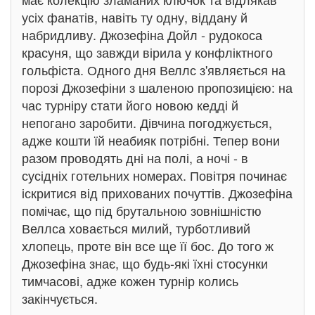
усіх фанатів, навіть ту одну, віддану й
набридливу. Джозефіна Дойл - рудокоса
красуня, що завжди вірила у конфліктного
гольфіста. Одного дня Веллс з'являється на
порозі Джозефіни з шаленою пропозицією: на
час турніру стати його новою кедді й
непогано заробити. Дівчина погоджується,
адже кошти їй неабияк потрібні. Тепер вони
разом проводять дні на полі, а ночі - в
сусідніх готельних номерах. Повітря починає
іскритися від прихованих почуттів. Джозефіна
помічає, що під брутальною зовнішністю
Веллса ховається милий, турботливий
хлопець, проте він все ще її бос. До того ж
Джозефіна знає, що будь-які їхні стосунки
тимчасові, адже кожен турнір колись
закінчується.