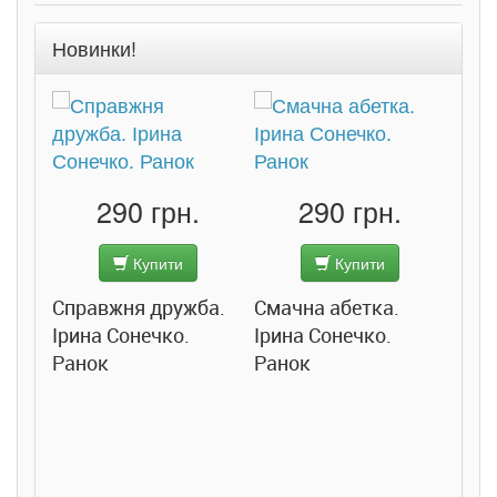
Новинки!
290 грн.
290 грн.
Купити
Купити
Справжня дружба.
Смачна абетка.
Ірина Сонечко.
Ірина Сонечко.
Ранок
Ранок
Розс
сход
дете
Ста