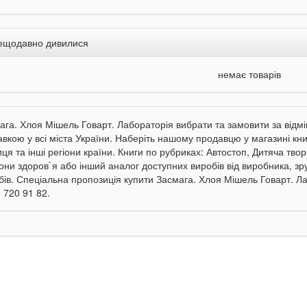
ещодавно дивилися
немає товарів
ага. Хлоя Мішель Говарт. Лабораторія вибрати та замовити за відмі
авкою у всі міста України. Наберіть нашому продавцю у магазині кни
иця та інші регіони країни. Книги по рубриках: Автостоп, Дитяча тво
они здоров`я або інший аналог доступних виробів від виробника, зр
бів. Спеціальна пропозиція купити Засмага. Хлоя Мішель Говарт. Л
 720 91 82.