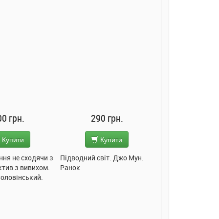
00 грн.
290 грн.
285 грн
Купити
Купити
Купит
ння не сходячи з
Підводний світ. Джо Мун.
Моє любе кошеня.
ктив з вивихом.
Ранок
Пуляєва. Ранок
Соловінський.