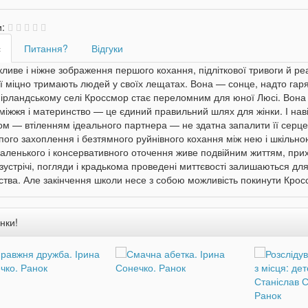
и:
с
Питання?
Відгуки
иве і ніжне зображення першого кохання, підліткової тривоги й ре
ї міцно тримають людей у своїх лещатах. Вона — сонце, надто гар
 ірландському селі Кроссмор стає переломним для юної Люсі. Вона
міжжя і материнство — це єдиний правильний шлях для жінки. І наві
м — втіленням ідеального партнера — не здатна запалити її серце
іпого захоплення і безтямного руйнівного кохання між нею і шкіль
аленького і консервативного оточення живе подвійним життям, при
зустрічі, погляди і крадькома проведені миттєвості залишаються дл
ства. Але закінчення школи несе з собою можливість покинути Крос
нки!