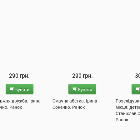
290 грн.
290 грн.
3
Купити
Купити
вжня дружба. Ірина
Смачна абетка. Ірина
Розслідува
чко. Ранок
Сонечко. Ранок
місця: дете
Станіслав 
Ранок