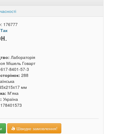
часності
у:
176777
:
Так
рн.
цтво:
Лабораторія
оя Мішель Говарт
-617-8401-57-3
 сторінок:
288
аїнська
45x215x17 мм
ка:
М'яка
к:
Україна
6178401573
и
Швидке замовлення!