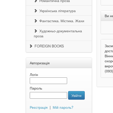
Романтична проза
Українська література
Ви н
Фантастика. Містика. Жахи
Художньо-документальна
проза
Засм
FOREIGN BOOKS
дост
Вінн
охор
Авторизація
виро
(093)
Логін
Пароль
Увійти
Реєстрація
|
Мій пароль?