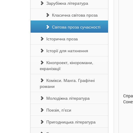
Зарубіжна література
Класична світова проза
Світова проза сучасності
Історична проза
Історії для натхнення
Кінопроект, кіноромани,
екранізації
290 грн.
290 грн.
Комікси. Манга. Графічні
Купити
Купити
романи
Улюблена абетка. Ірина
Таке велике слоненя. Ірина
Спра
Молодіжна література
Сонечко. Ранок
Сонечко. Ранок
Соне
Поезія, п'єси
Пригодницька література