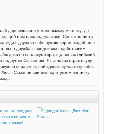
алій дорослішання у маленькому містечку, де
яче, щоб ним насолоджуватися. Спекотне літо у
 завжди відчувала себе чужою серед людей, для
ть тісна дружба із вродливим і турботливим
. Аж доки не спалахує іскра, що лишає глибокий
ною подругою Сюзанною. Люсі через страх осуду
ховуючи справжню, найвідвертішу частину себе.
я Люсі і Сюзанни єдиним порятунком від тиску
смор.