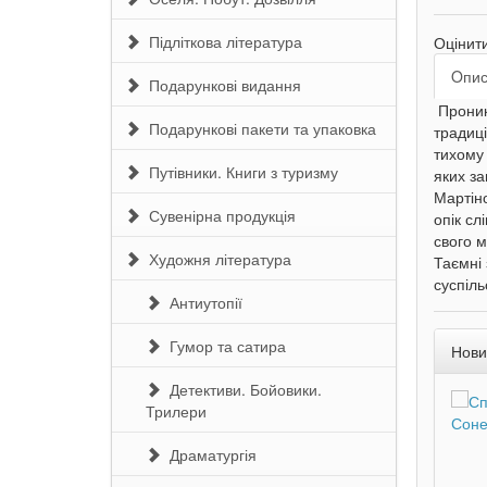
Підліткова література
Оцінит
Oпи
Подарункові видання
Проникл
Подарункові пакети та упаковка
традиці
тихому
Путівники. Книги з туризму
яких за
Мартіно
Сувенірна продукція
опік сл
свого м
Художня література
Таємні 
суспіль
Антиутопії
Гумор та сатира
Нови
Детективи. Бойовики.
Трилери
Драматургія