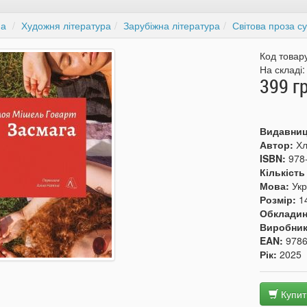
на
Художня література
Зарубіжна література
Світова проза су
Код товар
На складі
399 г
Видавни
Автор:
Хл
ISBN:
978
Кількість
Мова:
Укр
Розмір:
1
Обкладин
Виробни
EAN:
978
Рік:
2025
Купит