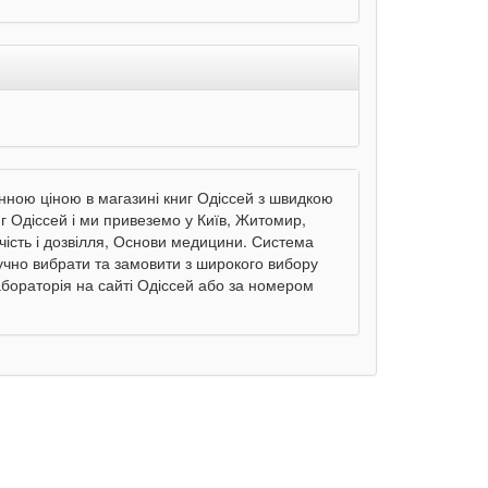
нною ціною в магазині книг Одіссей з швидкою
г Одіссей і ми привеземо у Київ, Житомир,
рчість і дозвілля, Основи медицини. Система
учно вибрати та замовити з широкого вибору
абораторія на сайті Одіссей або за номером