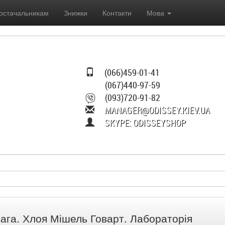
остачальникам
Знижки
Контакти
Мова
(066)459-01-41
(067)440-97-59
(093)720-91-82
MANAGER@ODISSEY.KIEV.UA
SKYPE: ODISSEYSHOP
ага. Хлоя Мішель Говарт. Лабораторія