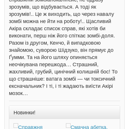
зрозумів, що відбувається. А тоді як
зрозумів!.. Це ж виходить, що через навалу
зомбі можна не йти на роботу!.. Щасливий
Акіра складає список справ, які хотів би
виконати, перш ніж його спіткає зомбі-доля.
Разом із другом, Кенчо, й випадковою
знайомою, суворою Шідзуко, він прямує до
Ґумми. Та на його шляху опиняється
неочікувана перешкода… Страшний,
жахливий, грубий, цинічний колишній бос! То
що страшніше: ватага зомбі — чи токсичний
ексначальник? І ті, і ті жадають виїсти Акірі
мозок…
Новинки!