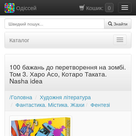
Кошик:
0
Одіссей
Знайти
Каталог
100 бажань до перетворення на зомбі.
Том 3. Харо Асо, Котаро Таката.
Nasha idea
/Головна
Художня література
Фантастика. Містика. Жахи
Фентезі