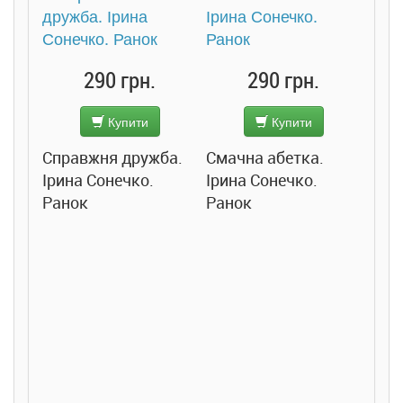
290 грн.
290 грн.
Купити
Купити
Справжня дружба.
Смачна абетка.
Ірина Сонечко.
Ірина Сонечко.
Ранок
Ранок
Розс
сход
дете
Ста
Соло
Ран