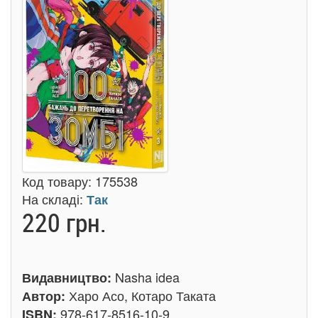
Код товару:
175538
На складі:
Так
220 грн.
Nasha idea
Видавництво:
Харо Асо, Котаро Таката
Автор:
978-617-8516-10-9
ISBN: