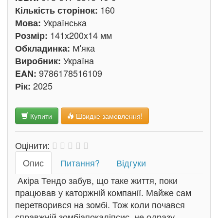
160
Кількість сторінок:
Українська
Мова:
141x200x14 мм
Розмір:
М'яка
Обкладинка:
Україна
Виробник:
9786178516109
EAN:
2025
Рік:
Купити
Швидке замовлення!
Оцінити:
Oпис
Питання?
Відгуки
Акіра Тендо забув, що таке життя, поки
працював у каторжній компанії. Майже сам
перетворився на зомбі. Тож коли почався
справжній зомбіапокаліпсис, не одразу