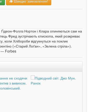
и
Швидке замовлення!
ко Ґідеон-Фоллз Нортон і Клара опиняються сам на
тець Фред зустрічають єпископа, який розкриває
, коли Хлібороби відгукнуться на поклик
ентіно («Старий Лоґан», «Зелена стріла»).
. — Forbes