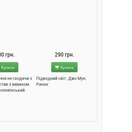
00 грн.
290 грн.
285 грн
Купити
Купити
Купит
ння не сходячи з
Підводний світ. Джо Мун.
Моє любе кошеня.
ктив з вивихом.
Ранок
Пуляєва. Ранок
Соловінський.