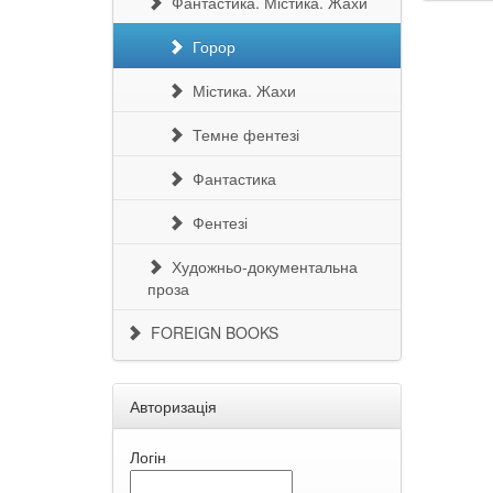
Фантастика. Містика. Жахи
Горор
Містика. Жахи
Темне фентезі
Фантастика
Фентезі
Художньо-документальна
проза
FOREIGN BOOKS
Авторизація
Логін