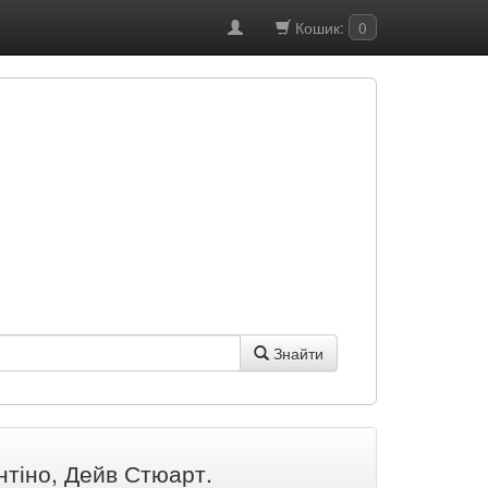
Кошик:
0
Знайти
нтіно, Дейв Стюарт.