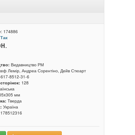
у:
174886
:
Так
рн.
цтво:
Видавництво РМ
еф Лемір, Андреа Сорентіно, Дейв Стюарт
-617-8512-31-6
 сторінок:
128
аїнська
05x305 мм
ка:
Тверда
к:
Україна
6178512316