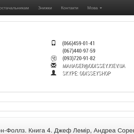
остачальникам
Знижки
Контакти
Мова
(066)459-01-41
(067)440-97-59
(093)720-91-82
MANAGER@ODISSEY.KIEV.UA
SKYPE: ODISSEYSHOP
он-Фоллз. Книга 4. Джеф Лемір, Андреа Соре