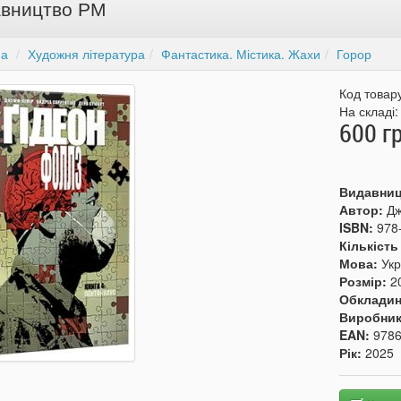
вництво РМ
на
Художня література
Фантастика. Містика. Жахи
Горор
Код товар
На складі
600 г
Видавни
Автор:
Дж
ISBN:
978
Кількість
Мова:
Укр
Розмір:
2
Обкладин
Виробни
EAN:
978
Рік:
2025