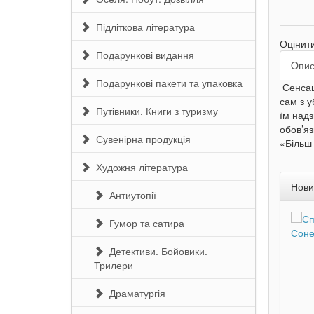
Підліткова література
Оцінит
Подарункові видання
Oпи
Подарункові пакети та упаковка
Сенсаці
сам з у
Путівники. Книги з туризму
їм надз
обов’яз
Сувенірна продукція
«Більш 
Художня література
Нови
Антиутопії
Гумор та сатира
Детективи. Бойовики.
Трилери
Драматургія