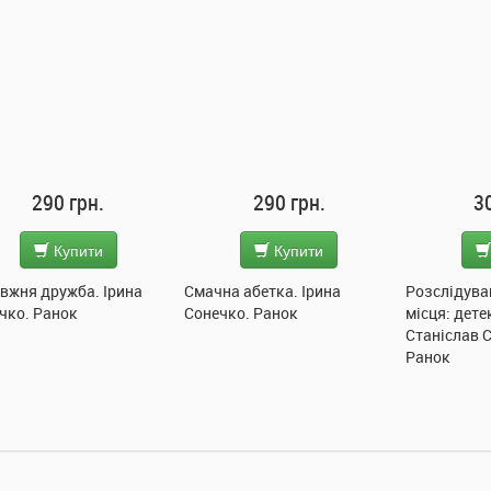
290 грн.
290 грн.
3
Купити
Купити
вжня дружба. Ірина
Смачна абетка. Ірина
Розслідува
чко. Ранок
Сонечко. Ранок
місця: дете
Станіслав 
Ранок