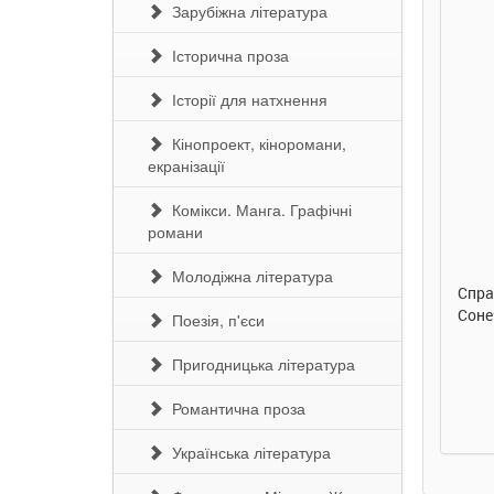
Зарубіжна література
Історична проза
Історії для натхнення
Кінопроект, кіноромани,
екранізації
290 грн.
290 грн.
Комікси. Манга. Графічні
романи
Купити
Купити
Молодіжна література
Улюблена абетка. Ірина
Таке велике слоненя. Ірина
Спра
Сонечко. Ранок
Сонечко. Ранок
Соне
Поезія, п'єси
Пригодницька література
Романтична проза
Українська література