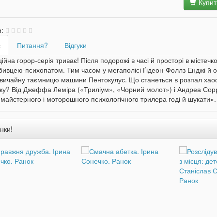
Купит
и:
с
Питання?
Відгуки
йна горор-серія триває! Після подорожі в часі й просторі в містеч
бивцею-психопатом. Тим часом у мегаполісі Ґідеон-Фоллз Енджі й о
вичайну таємницю машини Пентокулус. Що станеться в розпал хаосу
ку? Від Джеффа Леміра («Триліум», «Чорний молот») і Андреа Сорр
майстерного і моторошного психологічного трилера годі й шукати»
нки!