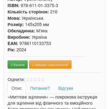
978-611-01-3375-3
ISBN:
216
Кількість сторінок:
Українська
Мова:
145x205 мм
Розмір:
М'яка
Обкладинка:
Україна
Виробник:
9786110133753
EAN:
2024
Рік:
Купити
Швидке замовлення!
Оцінити:
Oпис
Питання?
Відгуки
«Миттєве зцілення» — покрокова інструкція
для зцілення від фізичного та емоційного
болю протягом кількох хвилин. Цей процес