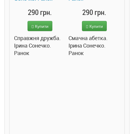
290 грн.
290 грн.
Купити
Купити
Справжня дружба.
Смачна абетка.
Ірина Сонечко.
Ірина Сонечко.
Ранок
Ранок
Розс
сход
дете
Ста
Соло
Ран