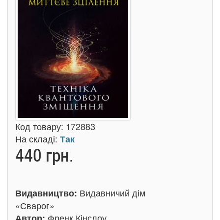
Код товару:
172883
На складі:
Так
440 грн.
Видавничий дім
Видавництво:
«Сварог»
Френк Кінслоу
Автор: