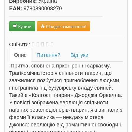
Україна
Виробник:
9780890008270
EAN:
Купити
Швидке замовлення!
Оцінити:
Oпис
Питання?
Відгуки
Притча, сповнена гіркої іронії і сарказму.
Трагікомічна історія спільноти тварин, що
зважилися позбутися пригноблення людьми,
і потрапила під бузувірську владу свиней.
Такий є «Колгосп тварин» Джорджа Орвелла.
У повісті зображена еволюція спільноти
наївних революціонерів-тварин, які вигнали з
ферми її власника — невдаху містера
Джонса: еволюцію від романтичної свободи і
рівності до диктатури підступного і