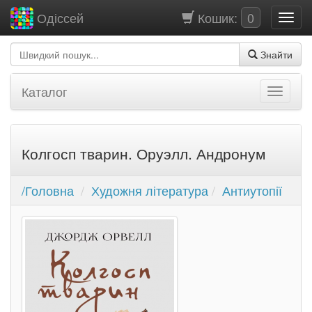
Кошик:
0
Одіссей
Знайти
Каталог
Колгосп тварин. Оруэлл. Андронум
/Головна
Художня література
Антиутопії