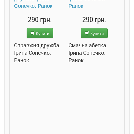
290 грн.
290 грн.
Купити
Купити
Справжня дружба.
Смачна абетка.
Ірина Сонечко.
Ірина Сонечко.
Ранок
Ранок
Розс
сход
дете
Ста
Соло
Ран