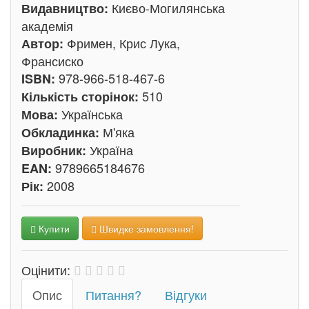
Києво-Могилянська
Видавництво:
академія
Фримен, Крис Лука,
Автор:
Франсиско
978-966-518-467-6
ISBN:
510
Кількість сторінок:
Українська
Мова:
М'яка
Обкладинка:
Україна
Виробник:
9789665184676
EAN:
2008
Рік:
Купити
Швидке замовлення!
Оцінити:
Oпис
Питання?
Відгуки