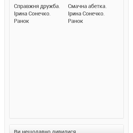
Справжня дружба.
Смачна абетка.
Ірина Сонечко.
Ірина Сонечко.
Ранок
Ранок
Розс
сход
дете
Ста
Соло
Ран
Ви нещодавно дивилися