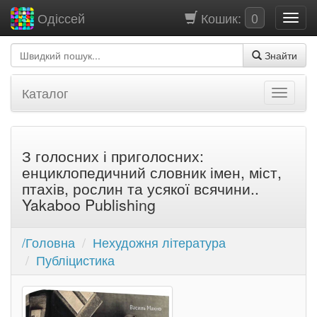
Кошик:
0
Одіссей
Знайти
Каталог
З голосних і приголосних:
енциклопедичний словник імен, міст,
птахів, рослин та усякої всячини..
Yakaboo Publishing
/Головна
Нехудожня література
Публіцистика