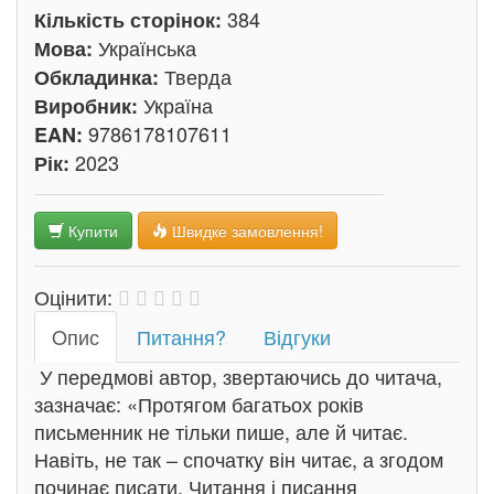
384
Кількість сторінок:
Українська
Мова:
Тверда
Обкладинка:
Україна
Виробник:
9786178107611
EAN:
2023
Рік:
Купити
Швидке замовлення!
Оцінити:
Oпис
Питання?
Відгуки
У передмові автор, звертаючись до читача,
зазначає: «Протягом багатьох років
письменник не тільки пише, але й читає.
Навіть, не так – спочатку він читає, а згодом
починає писати. Читання і писання