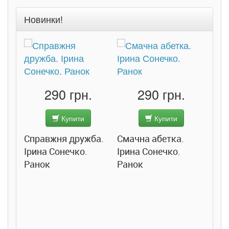
Новинки!
290 грн.
290 грн.
Купити
Купити
Справжня дружба.
Смачна абетка.
Ірина Сонечко.
Ірина Сонечко.
Ранок
Ранок
Розс
сход
дете
Ста
Соло