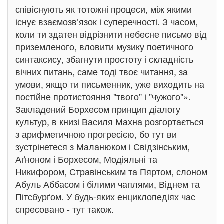
співіснують як тотожні процеси, між якими
існує взаємозв’язок і суперечності. З часом,
коли ти здатен відрізнити небесне письмо від
приземленого, вловити музику поетичного
синтаксису, збагнути простоту і складність
вічних питань, саме тоді твоє читання, за
умови, якщо ти письменник, уже виходить на
постійне протистояння "твого" і "чужого"».
Закладений Борхесом принцип діалогу
культур, в книзі Василя Махна розгортається
з арифметичною прогресією, бо тут ви
зустрінетеся з Маланюком і Свідзінським,
Аґноном і Борхесом, Модіяльні та
Никифором, Стравінським та Пяртом, слоном
Абуль Аббасом і білими чаплями, Віднем та
Пітсбурґом. У будь-яких енциклопедіях час
спресовано - тут також.