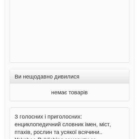
Ран
Ви нещодавно дивилися
немає товарів
З голосних і приголосних:
енциклопедичний словник імен, міст,
птахів, рослин та усякої всячини..