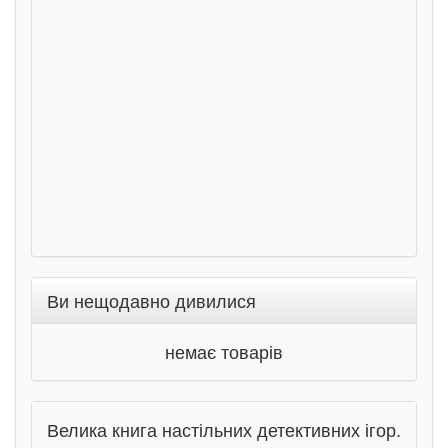
дете
Ста
Соло
Ран
Ви нещодавно дивилися
немає товарів
Велика книга настільних детективних ігор.