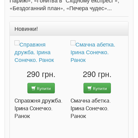
Парижі», «Гонитва в “Східному експресі”»,
«Бездоганний план», «Печера чудес»...
Новинки!
290 грн.
290 грн.
Купити
Купити
Справжня дружба.
Смачна абетка.
Ірина Сонечко.
Ірина Сонечко.
Ранок
Ранок
Розс
сход