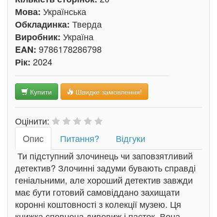
Українська
Мова:
Тверда
Обкладинка:
Україна
Виробник:
9786178286798
EAN:
2024
Рік:
Купити
Швидке замовлення!
Оцінити:
Oпис
Питання?
Відгуки
Ти підступний злочинець чи заповзятливий
детектив? Злочинні задуми бувають справді
геніальними, але хороший детектив завжди
має бути готовий самовіддано захищати
коронні коштовності з колекції музею. Ця
книжка сповнена дивовиж і пасток. Вона