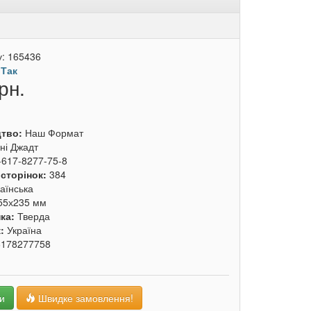
у:
165436
:
Так
рн.
цтво:
Наш Формат
ні Джадт
-617-8277-75-8
 сторінок:
384
аїнська
55х235 мм
ка:
Тверда
к:
Україна
6178277758
и
Швидке замовлення!