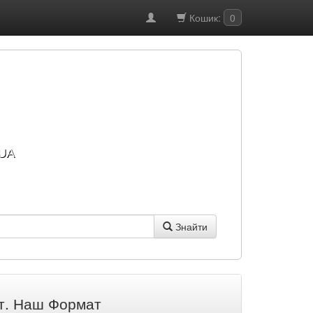
Кошик:
0
UA
Знайти
дт. Наш Формат