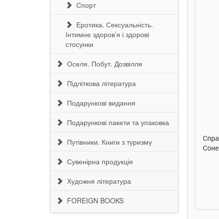
Спорт
Еротика. Сексуальність.
Інтимне здоров’я і здорові
стосунки
Оселя. Побут. Дозвілля
Підліткова література
290 грн.
290 грн.
Подарункові видання
Купити
Купити
Подарункові пакети та упаковка
Улюблена абетка. Ірина
Таке велике слоненя. Ірина
Спра
Путівники. Книги з туризму
Сонечко. Ранок
Сонечко. Ранок
Соне
Сувенірна продукція
Художня література
FOREIGN BOOKS