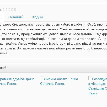
и:
с
Питання?
Відгуки
варте більшого, ніж просто відправити його в забуття. Особливо не
і персоналіям присвячено цю книжку. У ній вміщено есеї, які істори
яти років. Ці праці охоплюють доволі широке коло питань — від фр
ьої політики, від глобалізаційної економіки до пам’яті про зло. А 
 до Ізраїлю. Автор уміло переплітає історичні факти, підсвічує теми,
ом архівів. Він заохочує читачів поглибити розуміння історії, пере
ішнє.
нки!