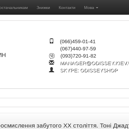
остачальникам
Знижки
Контакти
Мова
(066)459-01-41
(067)440-97-59
ИН
(093)720-91-82
MANAGER@ODISSEY.KIEV.
SKYPE: ODISSEYSHOP
осмислення забутого ХХ століття. Тоні Джа