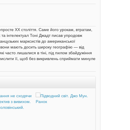
просте ХХ століття. Саме його урокам, втратам,
к та інтелектуал Тоні Джадт писав упродовж
анцузьких марксистів до американської
ще вони мають досить широку географію — від
 які часто лишалися в тіні, під пилом збайдужіння
осмислити її, щоб без викривлень сприймати минуле