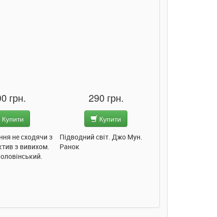
0 грн.
290 грн.
285 грн
Купити
Купити
Купит
ння не сходячи з
Підводний світ. Джо Мун.
Моє любе кошеня.
ктив з вивихом.
Ранок
Пуляєва. Ранок
Соловінський.