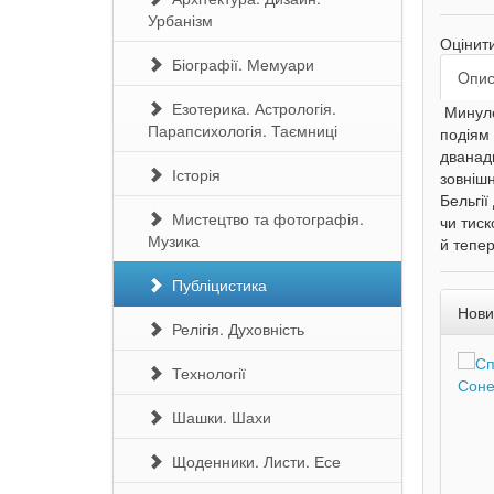
Урбанізм
Оцінит
Біографії. Мемуари
Oпи
Езотерика. Астрологія.
Минуле 
Парапсихологія. Таємниці
подіям 
дванадц
Історія
зовнішн
Бельгії
Мистецтво та фотографія.
чи тиск
Музика
й тепер
Публіцистика
Нови
Релігія. Духовність
Технології
Шашки. Шахи
Щоденники. Листи. Есе