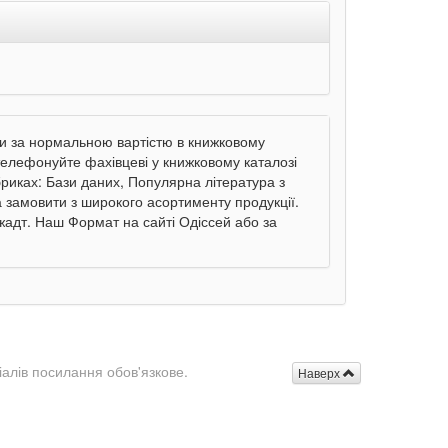
и за нормальною вартістю в книжковому
ателефонуйте фахівцеві у книжковому каталозі
убриках: Бази даних, Популярна література з
а замовити з широкого асортименту продукції.
жадт. Наш Формат на сайті Одіссей або за
іалів посилання обов'язкове.
Наверх