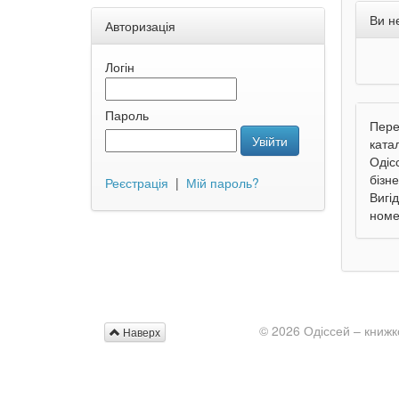
Ви н
Авторизація
Логін
Пароль
Пере
Увійти
ката
Одіс
бізн
Реєстрація
|
Мій пароль?
Вигі
номе
© 2026 Одіссей – книжк
Наверх