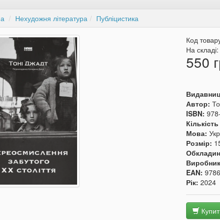
на
Нехудожня література
Публіцистика
Код товар
На складі
550 г
Видавни
Автор:
То
ISBN:
978
Кількість
Мова:
Укр
Розмір:
1
Обкладин
Виробни
EAN:
978
Рік:
2024
Купит