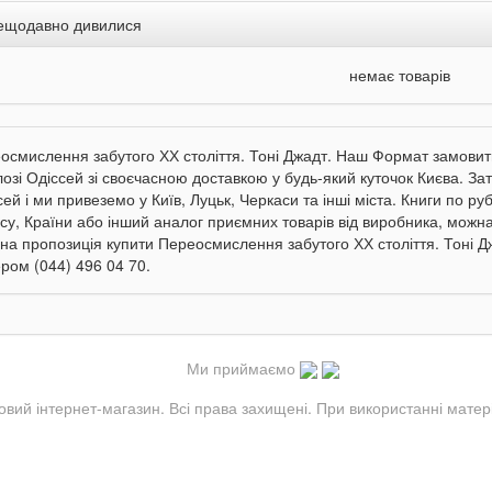
ещодавно дивилися
немає товарів
осмислення забутого ХХ століття. Тоні Джадт. Наш Формат замовит
лозі Одіссей зі своєчасною доставкою у будь-який куточок Києва. З
сей і ми привеземо у Київ, Луцьк, Черкаси та інші міста. Книги по р
есу, Країни або інший аналог приємних товарів від виробника, можн
дна пропозиція купити Переосмислення забутого ХХ століття. Тоні Д
ром (044) 496 04 70.
Ми приймаємо
овий інтернет-магазин. Всі права захищені. При використанні матер