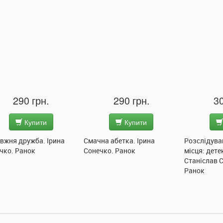
290 грн.
290 грн.
30
Купити
Купити
вжня дружба. Ірина
Смачна абетка. Ірина
Розслідува
чко. Ранок
Сонечко. Ранок
місця: дете
Станіслав 
Ранок