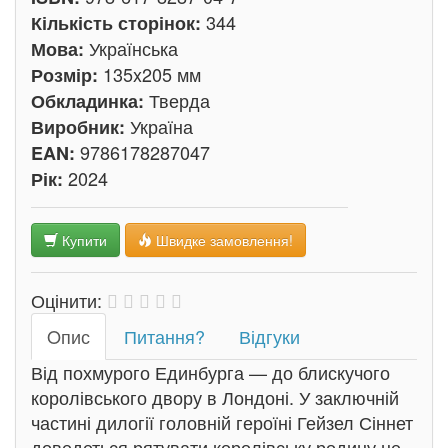
344
Кількість сторінок:
Українська
Мова:
135x205 мм
Розмір:
Тверда
Обкладинка:
Україна
Виробник:
9786178287047
EAN:
2024
Рік:
Купити
Швидке замовлення!
Оцінити:
Oпис
Питання?
Відгуки
Від похмурого Единбурга — до блискучого
королівського двору в Лондоні. У заключній
частині дилогії головній героїні Гейзел Сіннет
доведеться рятувати королівську родину не