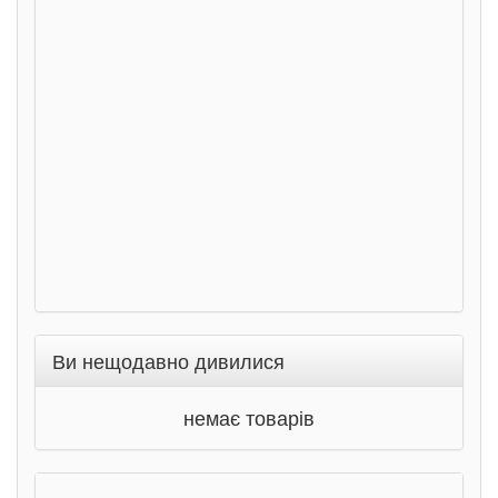
сход
дете
Ста
Соло
Ран
Ви нещодавно дивилися
немає товарів