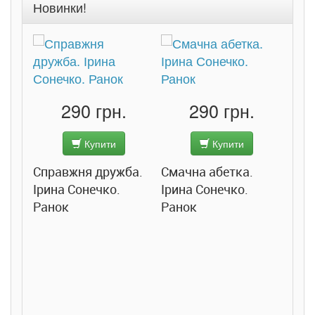
Новинки!
290 грн.
290 грн.
Купити
Купити
Справжня дружба.
Смачна абетка.
Ірина Сонечко.
Ірина Сонечко.
Ранок
Ранок
Розс
сход
дете
Ста
Соло
Ран