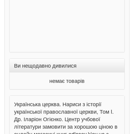
Ви нещодавно дивилися
немає товарів
Українська церква. Нариси з історії
української православної церкви, Том I.
Др. Іларіон Огієнко. Центр учбової
літератури замовити за хорошою ціною в
онлайн магазині книг odissey.kiev.ua з