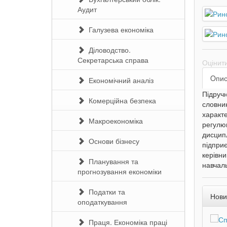
Аудит
Галузева економіка
Діловодство.
Секретарська справа
Оцінит
Oпи
Економічний аналіз
Підручн
Комерційна безпека
словник
характе
Макроекономіка
регулюв
дисципл
Основи бізнесу
підприє
керівни
Планування та
навчаль
прогнозування економіки
Податки та
Нови
оподаткування
Праця. Економіка праці