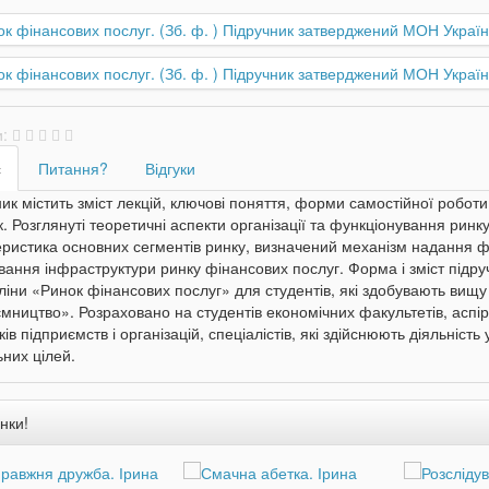
и:
с
Питання?
Відгуки
ик містить зміст лекцій, ключові поняття, форми самостійної роботи
. Розглянуті теоретичні аспекти організації та функціонування ринк
ристика основних сегментів ринку, визначений механізм надання фі
ання інфраструктури ринку фінансових послуг. Форма і зміст підруч
іни «Ринок фінансових послуг» для студентів, які здобувають вищу о
мництво». Розраховано на студентів економічних факультетів, аспір
ків підприємств і організацій, спеціалістів, які здійснюють діяльніст
них цілей.
нки!