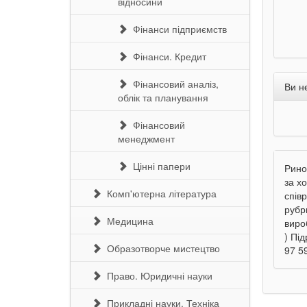
відносини
Фінанси підприємств
Фінанси. Кредит
Фінансовий аналіз,
Ви н
облік та планування
Фінансовий
менеджмент
Цінні папери
Рино
за х
Комп'ютерна література
співр
рубр
Медицина
виро
) Пі
Образотворче мистецтво
97 59
Право. Юридичні науки
Прикладні науки. Техніка