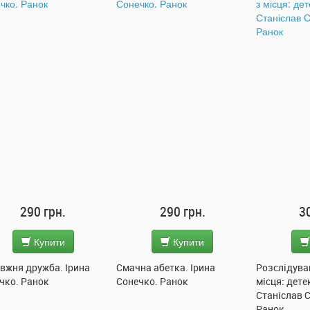
290 грн.
300 грн.
2
Купити
Купити
на абетка. Ірина
Розслідування не сходячи з
Підводний 
чко. Ранок
місця: детектив з вивихом.
Ранок
Станіслав Соловінський.
Ранок