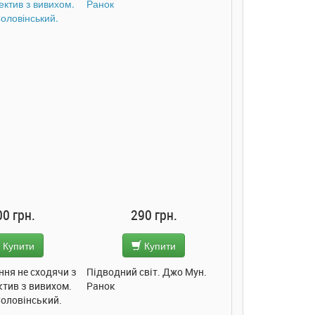
90 грн.
285 грн.
285 грн
Купити
Купити
Купит
світ. Джо Мун.
Моє любе кошеня. Олена
Моє любе ведмеж
Пуляєва. Ранок
Олена Пуляєва. Р