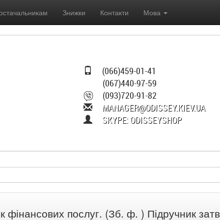
остачальникам
Знижки
Контакти
Мова
(066)459-01-41
(067)440-97-59
(093)720-91-82
MANAGER@ODISSEY.KIEV.UA
SKYPE: ODISSEYSHOP
к фінансових послуг. (Зб. ф. ) Підручник за