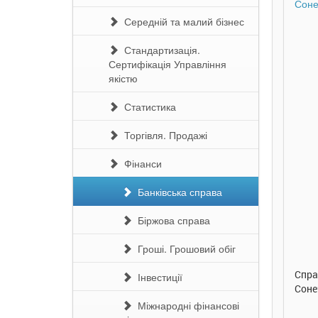
Середній та малий бізнес
Стандартизація.
Сертифікація Управління
якістю
Статистика
Торгівля. Продажі
Фінанси
Банківська справа
290 грн.
290 грн.
Біржова справа
Купити
Купити
Гроші. Грошовий обіг
Таке велике слоненя. Ірина
Справжня дружба. Ірина
Смач
Інвестиції
Сонечко. Ранок
Сонечко. Ранок
Соне
Міжнародні фінансові