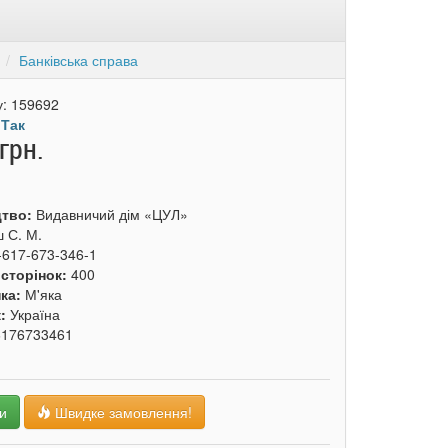
и
Банківська справа
у:
159692
:
Так
грн.
цтво:
Видавничий дім «ЦУЛ»
 С. М.
-617-673-346-1
 сторінок:
400
ка:
М'яка
к:
Україна
6176733461
и
Швидке замовлення!