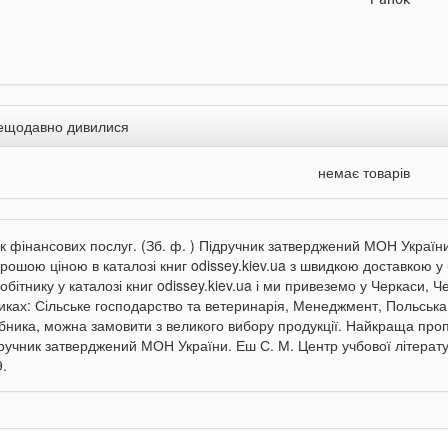
ещодавно дивилися
немає товарів
к фінансових послуг. (Зб. ф. ) Підручник затверджений МОН України
орошою ціною в каталозі книг odissey.kiev.ua з швидкою доставкою у
обітнику у каталозі книг odissey.kiev.ua і ми привеземо у Черкаси, Ч
иках: Сільське господарство та ветеринарія, Менеджмент, Польська 
бника, можна замовити з великого вибору продукції. Найкраща пропо
дручник затверджений МОН України. Еш С. М. Центр учбової літерату
.