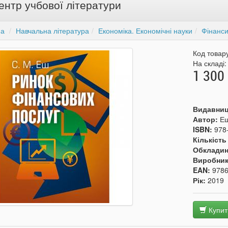
ентр учбової літератури
на
Навчальна література
Економіка. Економічні науки
Фінанс
Код товар
На складі
1 300 
Видавни
Автор:
Еш
ISBN:
978
Кількість
Обкладин
Виробни
EAN:
978
Рік:
2019
Купит