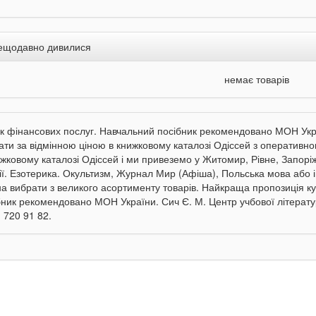
ещодавно дивилися
немає товарів
к фінансових послуг. Навчальний посібник рекомендовано МОН Укра
ати за відмінною ціною в книжковому каталозі Одіссей з оперативно
ижковому каталозі Одіссей і ми привеземо у Житомир, Рівне, Запоріжж
гії. Езотерика. Окультизм, Журнал Мир (Афіша), Польська мова або 
а вибрати з великого асортименту товарів. Найкраща пропозиція к
бник рекомендовано МОН України. Сич Є. М. Центр учбової літератур
 720 91 82.