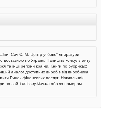
їни. Сич Є. М. Центр учбової літератури
ю доставкою по Україні. Напишіть консультанту
я та інші регіони країни. Книги по рубриках:
інший аналог доступних виробів від виробника,
упити Ринок фінансових послуг. Навчальний
и на сайті odissey.kiev.ua або за номером