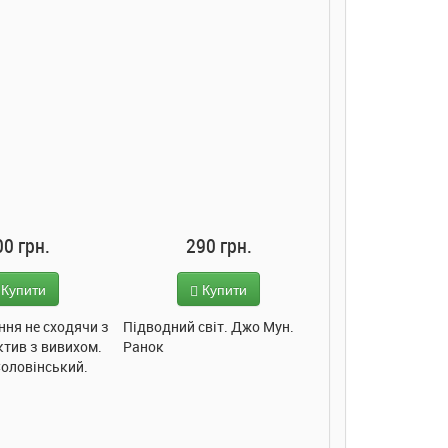
90 грн.
285 грн.
285 грн
Купити
Купити
Купит
світ. Джо Мун.
Моє любе кошеня. Олена
Моє любе ведмеж
Пуляєва. Ранок
Олена Пуляєва. Р