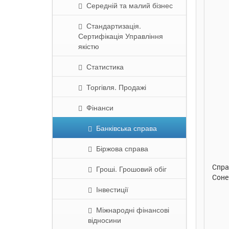
Середній та малий бізнес
Стандартизація.
Сертифікація Управління
якістю
Статистика
Торгівля. Продажі
Фінанси
290 грн.
290 грн.
Банківська справа
Купити
Купити
Біржова справа
Таке велике слоненя. Ірина
Справжня дружба. Ірина
Смач
Гроші. Грошовий обіг
Сонечко. Ранок
Сонечко. Ранок
Соне
Інвестиції
Міжнародні фінансові
відносини