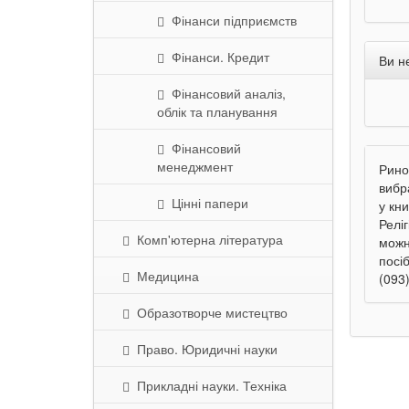
Фінанси підприємств
Фінанси. Кредит
Ви н
Фінансовий аналіз,
облік та планування
Фінансовий
менеджмент
Рино
вибр
Цінні папери
у кн
Релі
Комп'ютерна література
можн
посі
Медицина
(093)
Образотворче мистецтво
Право. Юридичні науки
Прикладні науки. Техніка