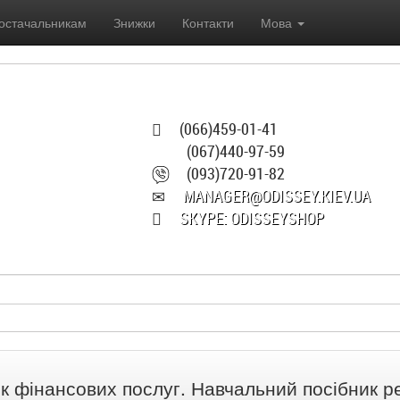
остачальникам
Знижки
Контакти
Мова
(066)459-01-41
(067)440-97-59
(093)720-91-82
MANAGER@ODISSEY.KIEV.UA
SKYPE: ODISSEYSHOP
к фінансових послуг. Навчальний посібник 