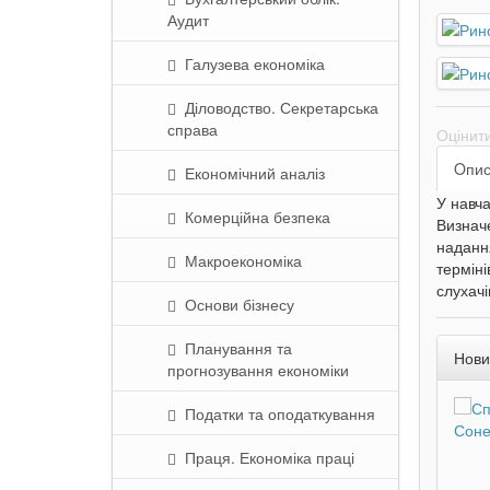
Аудит
Галузева економіка
Діловодство. Секретарська
справа
Оцінит
Oпи
Економічний аналіз
У навча
Комерційна безпека
Визначе
наданн
Макроекономіка
терміні
слухачі
Основи бізнесу
Планування та
Нови
прогнозування економіки
Податки та оподаткування
Праця. Економіка праці