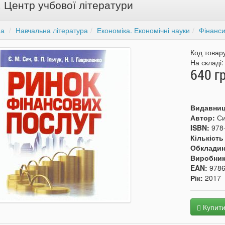
. Центр учбової літератури
на
Навчальна література
Економіка. Економічні науки
Фінанс
Код товар
На складі
640 г
Видавни
Автор:
Си
ISBN:
978
Кількість
Обкладин
Виробни
EAN:
978
Рік:
2017
Купит