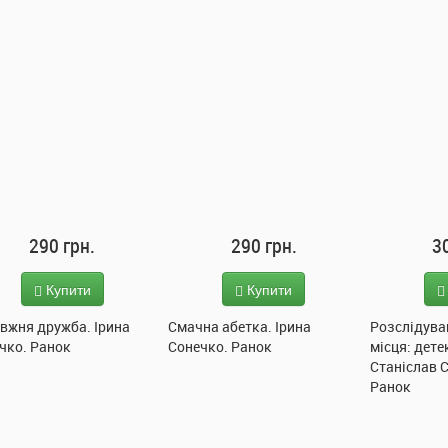
290 грн.
300 грн.
2
Купити
Купити
на абетка. Ірина
Розслідування не сходячи з
Підводний 
чко. Ранок
місця: детектив з вивихом.
Ранок
Станіслав Соловінський.
Ранок