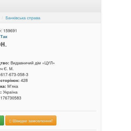
и
Банківська справа
у:
159691
:
Так
рн.
цтво:
Видавничий дім «ЦУЛ»
ч Є. М.
-617-673-058-3
 сторінок:
428
ка:
М'яка
к:
Україна
6176730583
и
Швидке замовлення!