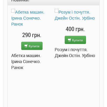
400 грн.
290 грн.
Купити
Купити
Розум і почуття.
.
Абетка машин.
Джейн Остін. Урбіно
Особ
Ірина Сонечко.
Челс
Ранок
Урбі