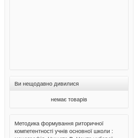
Соло
Ран
Ви нещодавно дивилися
немає товарів
Методика формування риторичної
компетентності учнів основної школи :