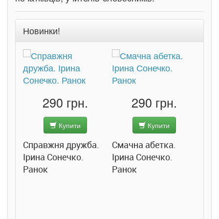
Новинки!
290 грн.
290 грн.
Купити
Купити
Справжня дружба.
Смачна абетка.
Ірина Сонечко.
Ірина Сонечко.
Ранок
Ранок
Розс
сход
дете
Ста