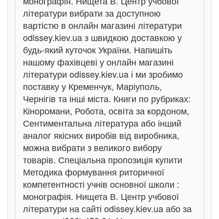
монографія. Нищета В. Центр учбової
літератури вибрати за доступною
вартістю в онлайн магазині літератури
odissey.kiev.ua з швидкою доставкою у
будь-який куточок України. Напишіть
нашому фахівцеві у онлайн магазині
літератури odissey.kiev.ua і ми зробимо
поставку у Кременчук, Маріуполь,
Чернігів та інші міста. Книги по рубриках:
Кіноромани, Робота, освіта за кордоном,
Сентиментальна література або інший
аналог якісних виробів від виробника,
можна вибрати з великого вибору
товарів. Спеціальна пропозиція купити
Методика формування риторичної
компетентності учнів основної школи :
монографія. Нищета В. Центр учбової
літератури на сайті odissey.kiev.ua або за