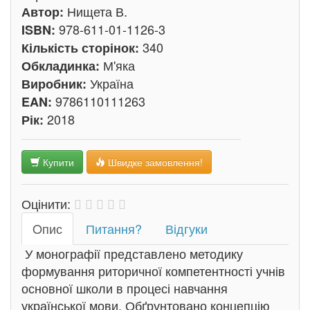
Нищета В.
Автор:
978-611-01-1126-3
ISBN:
340
Кількість сторінок:
М'яка
Обкладинка:
Україна
Виробник:
9786110111263
EAN:
2018
Рік:
Купити
Швидке замовлення!
Оцінити:
Oпис
Питання?
Відгуки
У монографії представлено методику
формування риторичної компетентності учнів
основної школи в процесі навчання
української мови. Обґрунтовано концепцію