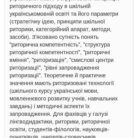
риторичного підходу в шкільній
українськомовній освіті та його параметри
(стратегічну ідею, принципи шкільної
риторики, категорійний апарат, методи,
засоби). З'ясовано сутність понять
"риторична компетентність", "структура
риторичної компетентності", "риторичні
вміння", "риторизація", "смислові центри
риторизації", "рівні запровадження
риторизації". Теоретичне й практичне
значення мають риторизовані технології
(шкільного курсу української мови,
мовленнєвого розвитку учнів, навчальних
завдань) і методичні аспекти їх
запровадження. Для фахівців у галузі
лінгводидактики, риторики, риторичної
освіти, студентів-філологів, науковців-
початківців, учителів-словесників.