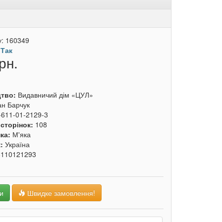
у:
160349
:
Так
рн.
цтво:
Видавничий дім «ЦУЛ»
ан Барчук
-611-01-2129-3
 сторінок:
108
ка:
М'яка
к:
Україна
6110121293
и
Швидке замовлення!