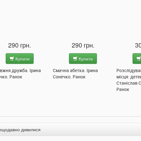
290 грн.
290 грн.
30
Купити
Купити
вжня дружба. Ірина
Смачна абетка. Ірина
Розслідува
чко. Ранок
Сонечко. Ранок
місця: дете
Станіслав 
Ранок
ещодавно дивилися