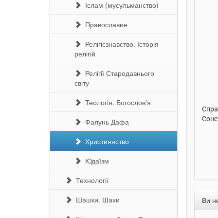
Іслам (мусульманство)
Православие
Релігієзнавство. Історія
релігій
290 грн.
290 грн.
Релігії Стародавнього
світу
Купити
Купити
Теологія. Богослов'я
Улюблена абетка. Ірина
Таке велике слоненя. Ірина
Спра
Сонечко. Ранок
Сонечко. Ранок
Соне
Фалунь Дафа
Християнство
Юдаїзм
Технології
Шашки. Шахи
Ви н