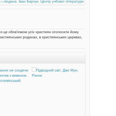
з це обов'язком усіх християн оголосити йому
истиянських родинах, в християнських церквах,