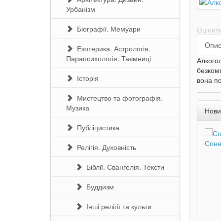
Урбанізм
Біографії. Мемуари
Оцінит
Oпи
Езотерика. Астрологія.
Парапсихологія. Таємниці
Алкогол
безком
Історія
вона по
Мистецтво та фотографія.
Музика
Нови
Публіцистика
Релігія. Духовність
Біблії. Євангелія. Тексти
Буддизм
Інші релігії та культи