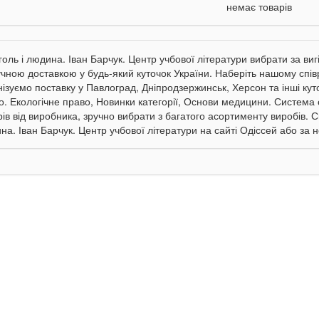
немає товарів
голь і людина. Іван Барчук. Центр учбової літератури вибрати за виг
ручною доставкою у будь-який куточок України. Наберіть нашому співр
нізуємо поставку у Павлоград, Дніпродзержинськ, Херсон та інші кут
о. Екологічне право, Новинки категорії, Основи медицини. Система 
рів від виробника, зручно вибрати з багатого асортименту виробів. 
на. Іван Барчук. Центр учбової літератури на сайті Одіссей або за 