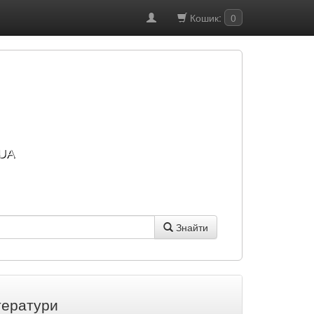
Кошик:
0
UA
Знайти
тератури