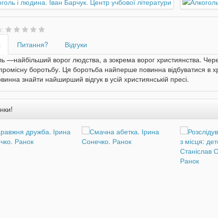
и:
с
Питання?
Відгуки
ь —найбільший ворог людства, а зокрема ворог християнства. Чере
промісну боротьбу. Ця боротьба найперше повинна відбуватися в хр
винна знайти найширший відгук в усій християнській пресі.
нки!