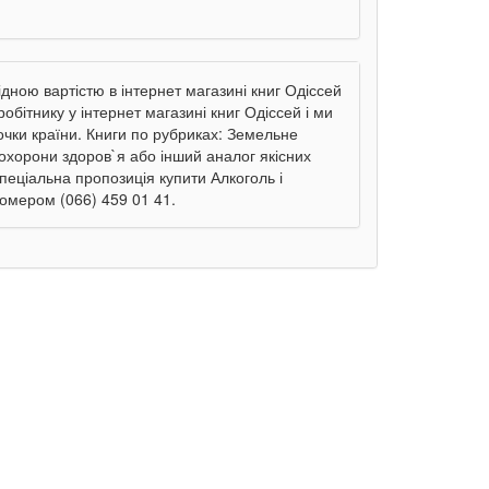
ідною вартістю в інтернет магазині книг Одіссей
обітнику у інтернет магазині книг Одіссей і ми
очки країни. Книги по рубриках: Земельне
охорони здоров`я або інший аналог якісних
Спеціальна пропозиція купити Алкоголь і
номером (066) 459 01 41.