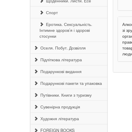
Щоденники. Листи. Есе
Спорт
Еротика. Сексуальність.
Алко
Інтимне здоров’я і здорові
зі з
стосунки
орга
прав
Оселя. Побут. Дозвілля
това
люди
Підліткова література
Подарункові видання
Подарункові пакети та упаковка
Путівники. Книги з туризму
Сувенірна продукція
Художня література
FOREIGN BOOKS