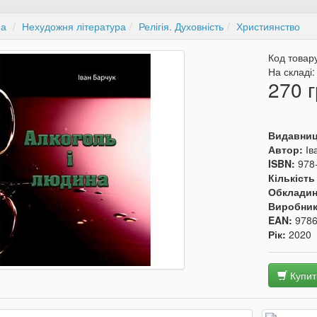
на
Нехудожня література
Релігія. Духовність
Християнство
Код товар
На складі
270 г
Видавни
Автор:
Ів
ISBN:
978
Кількість
Обкладин
Виробни
EAN:
978
Рік:
2020
Купит