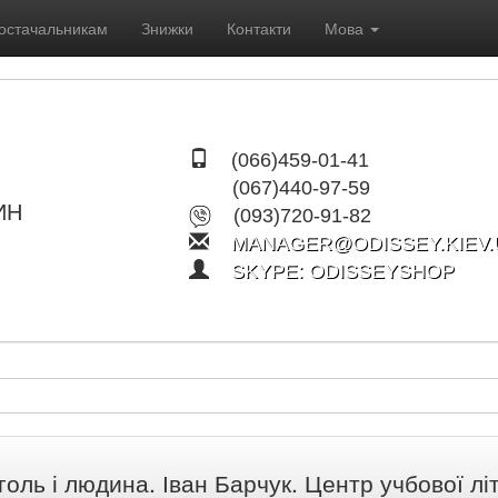
остачальникам
Знижки
Контакти
Мова
(066)459-01-41
(067)440-97-59
ИН
(093)720-91-82
MANAGER@ODISSEY.KIEV.
SKYPE: ODISSEYSHOP
голь і людина. Іван Барчук. Центр учбової лі