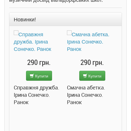
Новинки!
290 грн.
290 грн.
Купити
Купити
Справжня дружба.
Смачна абетка.
Ірина Сонечко.
Ірина Сонечко.
Ранок
Ранок
Розс
сход
дете