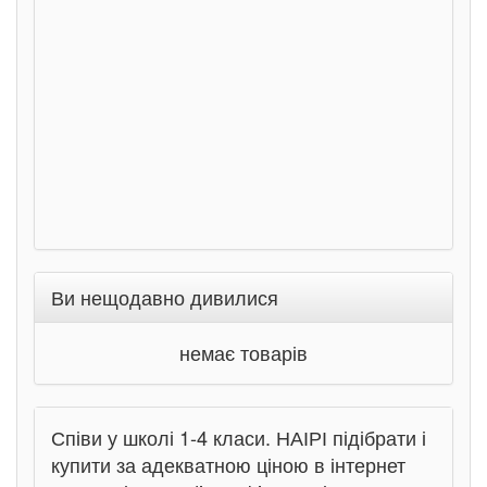
Ста
Соло
Ран
Ви нещодавно дивилися
немає товарів
Співи у школі 1-4 класи. НАІРІ підібрати і
купити за адекватною ціною в інтернет