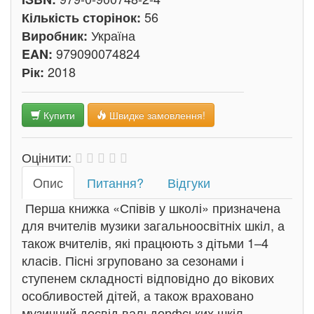
56
Кількість сторінок:
Україна
Виробник:
979090074824
EAN:
2018
Рік:
Купити
Швидке замовлення!
Оцінити:
Oпис
Питання?
Відгуки
Перша книжка «Співів у школі» призначена
для вчителів музики загальноосвітніх шкіл, а
також вчителів, які працюють з дітьми 1–4
класів. Пісні згруповано за сезонами і
ступенем складності відповідно до вікових
особливостей дітей, а також враховано
музичний досвід вальдорфських шкіл.