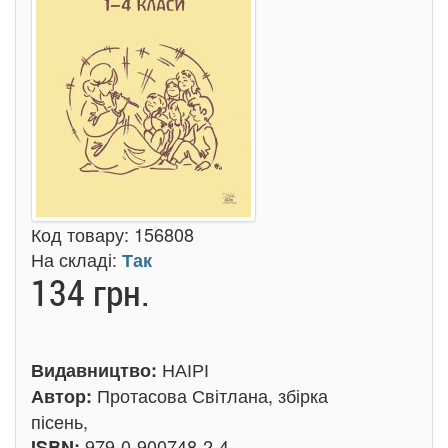
Код товару:
156808
На складі:
Так
134 грн.
НАІРІ
Видавництво:
Протасова Світлана, збірка
Автор:
пісень,
979-0-900748-2-4
ISBN: