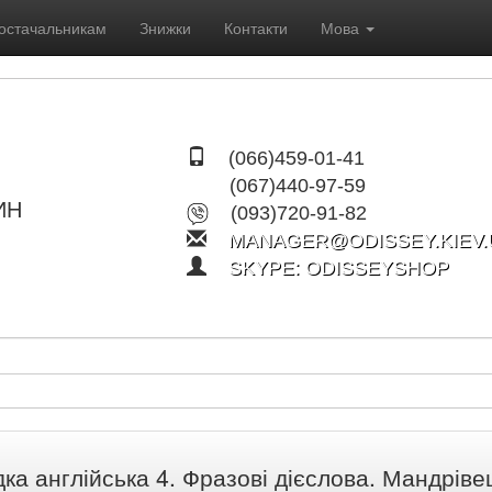
остачальникам
Знижки
Контакти
Мова
(066)459-01-41
(067)440-97-59
ИН
(093)720-91-82
MANAGER@ODISSEY.KIEV.
SKYPE: ODISSEYSHOP
ка англійська 4. Фразові дієслова. Мандріве