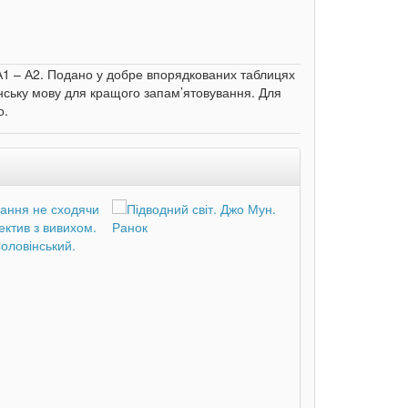
в А1 – А2. Подано у добре впорядкованих таблицях
нську мову для кращого запам’ятовування. Для
о.