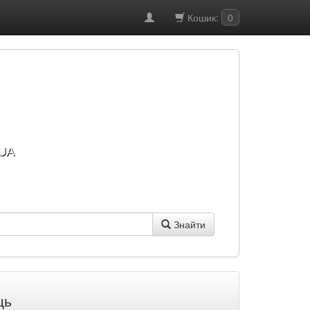
Кошик:
0
UA
Знайти
ць