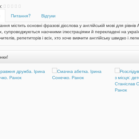
и:
с
Питання?
Відгуки
ння містить основні фразові дієслова у англійській мові для рівні
х, супроводжуються наочними ілюстраціями й перекладені на украї
учителів, репетиторів і всіх, хто хоче вивчити англійську швидко і легк
нки!