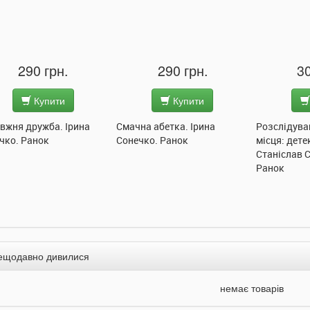
.
290 грн.
300 грн.
и
Купити
Купити
 Ірина
Смачна абетка. Ірина
Розслідування не сходяч
Сонечко. Ранок
місця: детектив з вивихо
Станіслав Соловінський.
Ранок
ещодавно дивилися
немає товарів