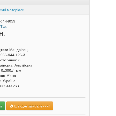
ичні матеріали
у:
144059
:
Так
н.
цтво:
Мандрівець
-966-944-126-3
 сторінок:
8
аїнська. Англійська
10x300x1 мм
ка:
М'яка
к:
Україна
9669441263
и
Швидке замовлення!