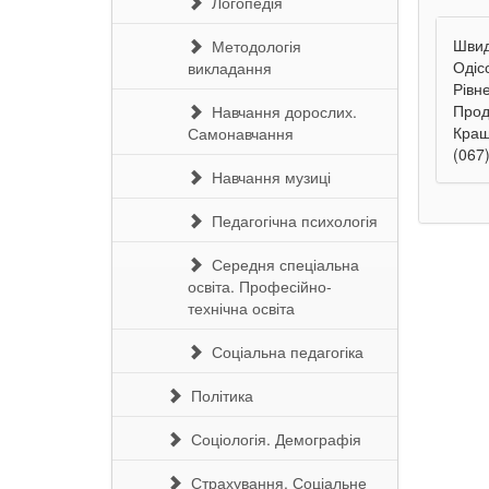
Логопедія
Швид
Методологія
Одіс
викладання
Рівн
Прод
Навчання дорослих.
Кращ
Самонавчання
(067)
Навчання музиці
Педагогічна психологія
Середня спеціальна
освіта. Професійно-
технічна освіта
Соціальна педагогіка
Політика
Соціологія. Демографія
Страхування. Соціальне