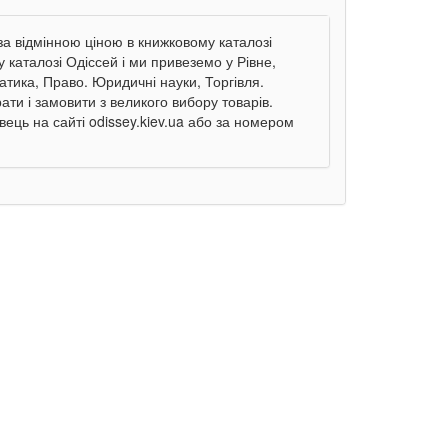
 за відмінною ціною в книжковому каталозі
 каталозі Одіссей і ми привеземо у Рівне,
атика, Право. Юридичні науки, Торгівля.
ати і замовити з великого вибору товарів.
ець на сайті odissey.kiev.ua або за номером