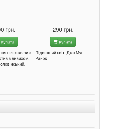
290 грн.
285 грн.
Купити
Купити
и з
Підводний світ. Джо Мун.
Моє любе кошеня. Олена
М
м.
Ранок
Пуляєва. Ранок
О