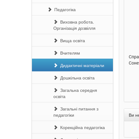
Педагогіка
Виховна робота.
Організація дозвілля
0 грн.
290 грн.
290 грн
Вища освіта
Купити
Купити
Купит
Вчителям
бетка. Ірина
Таке велике слоненя. Ірина
Справжня дружба.
анок
Сонечко. Ранок
Сонечко. Ранок
Дидактичні матеріали
Дошкільна освіта
Загальна середня
освіта
Загальні питання з
педагогіки
Ви н
Корекційна педагогіка