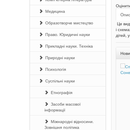
Оцінит
Медицина
Oпи
Образотворче мистецтво
Це вида
і схема
Право. Юридичні науки
дітей, 
Прикладні науки. Техніка
Нови
Природні науки
Психологія
Суспільні науки
Етнографія
Засоби масової
інформації
Міжнародні відносини.
Зовнішня політика