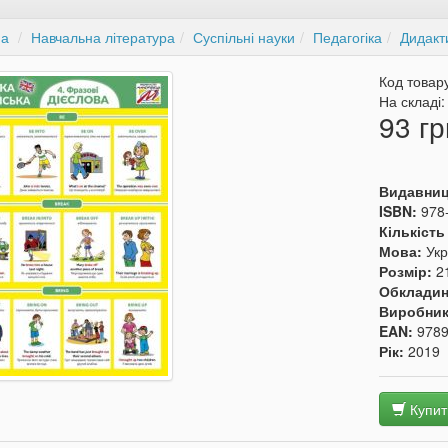
на
Навчальна література
Суспільні науки
Педагогіка
Дидакт
Код товар
На складі
93 гр
Видавни
ISBN:
978
Кількість
Мова:
Укр
Розмір:
2
Обкладин
Виробни
EAN:
978
Рік:
2019
Купит