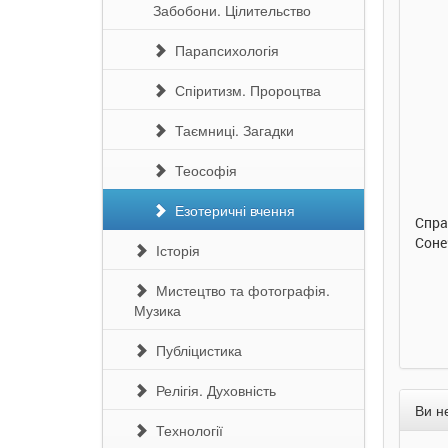
Забобони. Цілительство
Парапсихологія
Спіритизм. Пророцтва
Таємниці. Загадки
290 грн.
290 грн.
Теософія
Купити
Купити
Езотеричні вчення
Улюблена абетка. Ірина
Таке велике слоненя. Ірина
Спра
Сонечко. Ранок
Сонечко. Ранок
Соне
Історія
Мистецтво та фотографія.
Музика
Публіцистика
Релігія. Духовність
Ви н
Технології