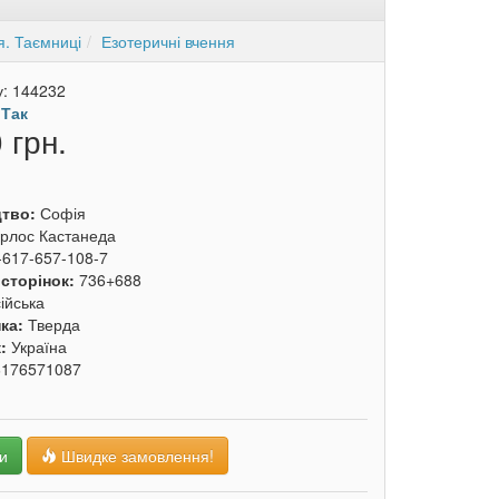
я. Таємниці
Езотеричні вчення
у:
144232
:
Так
 грн.
цтво:
Софія
рлос Кастанеда
-617-657-108-7
 сторінок:
736+688
ійська
ка:
Тверда
к:
Україна
6176571087
и
Швидке замовлення!