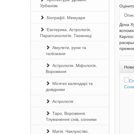
Урбанізм
Оцінит
Oпи
Біографії. Мемуари
Дона Х
Езотерика. Астрологія.
вспоми
Парапсихологія. Таємниці
Карлос
раскрыв
Амулети, руни та
прежни
талісмани
Астрологія. Міфологія.
Нови
Ворожіння
Місячні календарі та
довідники
Астрологія
Таро. Ворожіння.
Тлумачення снів, сонники
Магія. Чаклунство.