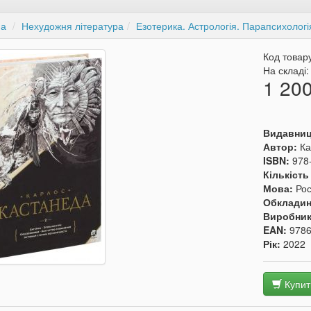
на
Нехудожня література
Езотерика. Астрологія. Парапсихологі
Код товар
На складі
1 200
Видавни
Автор:
Ка
ISBN:
978
Кількість
Мова:
Рос
Обкладин
Виробни
EAN:
978
Рік:
2022
Купит