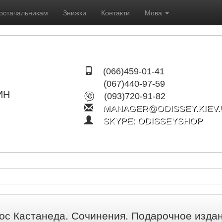
остачальникам
Знижки
Контакти
Мова
(066)459-01-41
(067)440-97-59
ИН
(093)720-91-82
MANAGER@ODISSEY.KIEV.
SKYPE: ODISSEYSHOP
ос Кастанеда. Сочинения. Подарочное издани