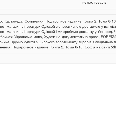
немає товарів
ос Кастанеда. Сочинения. Подарочное издание. Книга 2. Тома 6-10.
рнет магазині літератури Одіссей з оперативною доставкою у всі мі
нет магазині літератури Одіссей і ми зробимо доставку у Ужгород, Че
убриках: Українська мова, Художньо-документальна проза, FOREIGN
бника, зручно купити з широкого асортименту виробів. Спеціальна 
нения. Подарочное издание. Книга 2. Тома 6-10. Софія на сайті odis