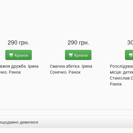
290 грн.
290 грн.
30
Купити
Купити
вжня дружба. Ірина
Смачна абетка. Ірина
Розслідува
чко. Ранок
Сонечко. Ранок
місця: дете
Станіслав 
Ранок
ещодавно дивилися