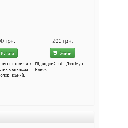
0 грн.
290 грн.
285 грн
Купити
Купити
Купит
ння не сходячи з
Підводний світ. Джо Мун.
Моє любе кошеня.
ктив з вивихом.
Ранок
Пуляєва. Ранок
Соловінський.