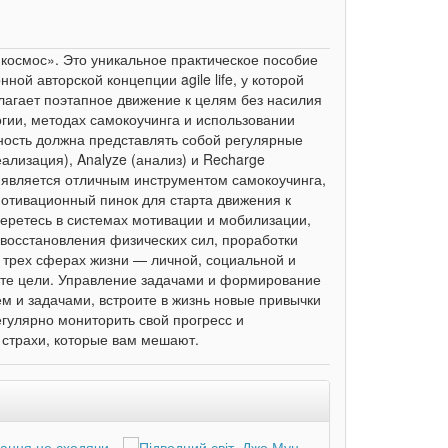
 космос». Это уникальное практическое пособие
й авторской концепции agile life, у которой
олагает поэтапное движение к целям без насилия
гии, методах самокоучинга и использовании
ьность должна представлять собой регулярные
ализация), Analyze (анализ) и Recharge
а является отличным инструментом самокоучинга,
мотивационный пинок для старта движения к
беретесь в системах мотивации и мобилизации,
 восстановления физических сил, проработки
 трех сферах жизни — личной, социальной и
ете цели. Управление задачами и формирование
 и задачами, встроите в жизнь новые привычки
гулярно мониторить свой прогресс и
 страхи, которые вам мешают.