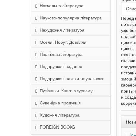
Навчальна література
Oпи
Науково-популярна література
Перед 
по выс
Нехудожня література
уже бол
над со
Оселя. Побут. Дозвілля
циклич
циклы, 
Підліткова література
(восст
включа
Подарункові видання
продук
источн
Подарункові пакети та упаковка
эмоций
карьер
Путівники. Книги з туризму
привыч
и созд
Сувенірна продукція
коррек
Художня література
Нови
FOREIGN BOOKS