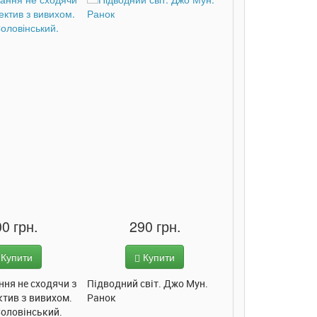
0 грн.
290 грн.
285 грн
Купити
Купити
Купит
ння не сходячи з
Підводний світ. Джо Мун.
Моє любе кошеня.
ктив з вивихом.
Ранок
Пуляєва. Ранок
Соловінський.