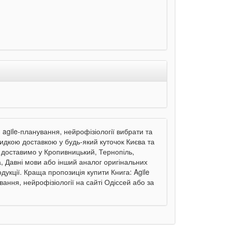
и agile-планування, нейрофізіології вибрати та
видкою доставкою у будь-який куточок Києва та
и доставимо у Кропивницький, Тернопіль,
а, Давні мови або інший аналог оригінальних
дукції. Краща пропозиція купити Книга: Agile
вання, нейрофізіології на сайті Одіссей або за