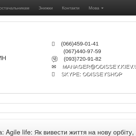
остачальникам
Знижки
Контакти
Мова
(066)459-01-41
(067)440-97-59
ИН
(093)720-91-82
MANAGER@ODISSEY.KIEV.
SKYPE: ODISSEYSHOP
а: Agile life: Як вивести життя на нову орбіту