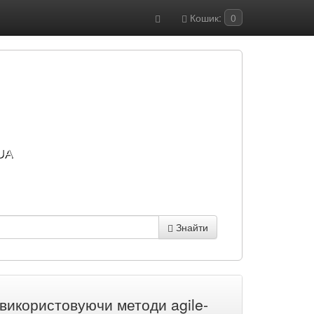
Кошик:
0
UA
Знайти
, використовуючи методи agile-