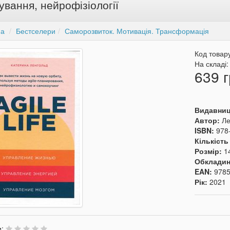
ування, нейрофізіології
на
Бестселери
Саморозвиток. Мотивація. Трансформація
Код товар
На складі
639 г
Видавни
Автор:
Ле
ISBN:
978
Кількість
Розмір:
1
Обкладин
EAN:
978
Рік:
2021
и: