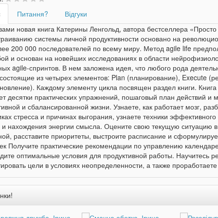
с
Питання?
Відгуки
вами новая книга Катерины Ленгольд, автора бестселлера «Просто
траиванию системы личной продуктивности основано на революционно
ее 200 000 последователей по всему миру. Метод agile life предп
бой и основан на новейших исследованиях в области нейрофизиоло
ных agile-спринтов. В нем заложена идея, что любого рода деятел
состоящие из четырех элементов: Plan (планирование), Execute (ре
ановление). Каждому элементу цикла посвящен раздел книги. Книг
ет десятки практических упражнений, пошаговый план действий и 
тивной и сбалансированной жизни. Узнаете, как работает мозг, раз
иках стресса и причинах выгорания, узнаете техники эффективного
 и нахождения энергии смысла. Оцените свою текущую ситуацию в
ной, расставите приоритеты, выстроите расписание и сформулиру
ек Получите практические рекомендации по управлению календарем
адите оптимальные условия для продуктивной работы. Научитесь ре
тировать цели в условиях неопределенности, а также проработаете
нки!