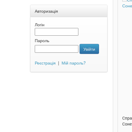
Авторизація
Логін
Пароль
Увійти
Реєстрація
|
Мій пароль?
290 грн.
290 грн.
Купити
Купити
Улюблена абетка. Ірина
Таке велике слоненя. Ірина
Спра
Сонечко. Ранок
Сонечко. Ранок
Соне