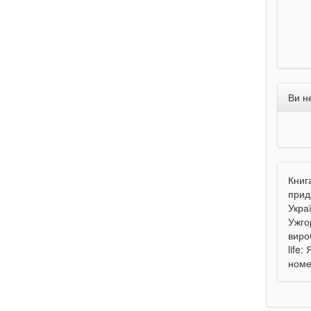
Ви н
Книга
прид
Укра
Ужго
виро
life:
номе