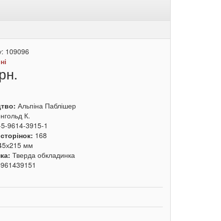
у:
109096
:
ні
рн.
цтво:
Альпіна Паблішер
нгольд К.
-5-9614-3915-1
 сторінок:
168
45х215 мм
ка:
Тверда обкладинка
5961439151