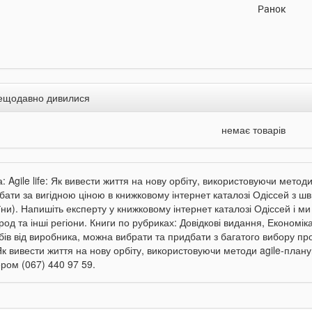
Ранок
ещодавно дивилися
немає товарів
: Agile life: Як вивести життя на нову орбіту, використовуючи метод
бати за вигідною ціною в книжковому інтернет каталозі Одіссей з ш
їни). Напишіть експерту у книжковому інтернет каталозі Одіссей і м
род та інші регіони. Книги по рубриках: Довідкові видання, Економік
бів від виробника, можна вибрати та придбати з багатого вибору про
 Як вивести життя на нову орбіту, використовуючи методи agile-плану
ром (067) 440 97 59.