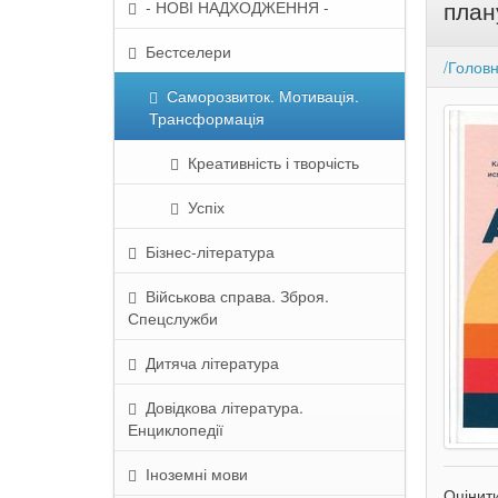
план
- НОВІ НАДХОДЖЕННЯ -
Бестселери
/Голов
Саморозвиток. Мотивація.
Трансформація
Креативність і творчість
Успіх
Бізнес-література
Військова справа. Зброя.
Спецслужби
Дитяча література
Довідкова література.
Енциклопедії
Іноземні мови
Оцінит