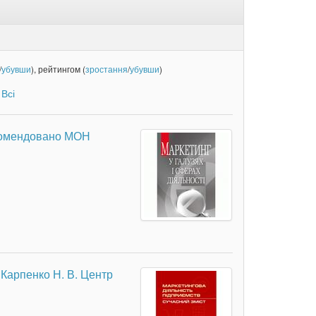
/
убувши
), рейтингом (
зростання
/
убувши
)
|
Всі
екомендовано МОН
 Карпенко Н. В. Центр