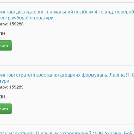
ингові дослідження: навчальний посібник 4-те вид. перероб
Центр учбової літератури
вару:
159288
рн.
пити
ингові стратегії зростання аграрних формувань. Ларіна Я. 
тури
вару:
159289
рн.
пити
ет у маркетингу. Підручник затверджений МОН України. Бойчу