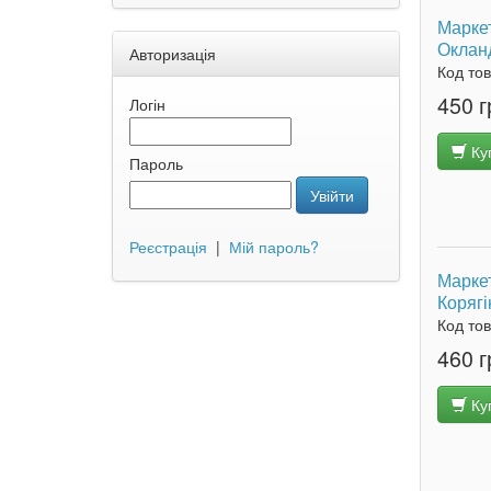
Маркет
Окланд
Авторизація
Код то
450 г
Логін
Ку
Пароль
Увійти
Реєстрація
|
Мій пароль?
Маркет
Корягі
Код то
460 г
Ку