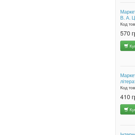
Маркет
В. А. 
Код то
570 г
Ку
Маркет
літера
Код то
410 г
Ку
Інтерн