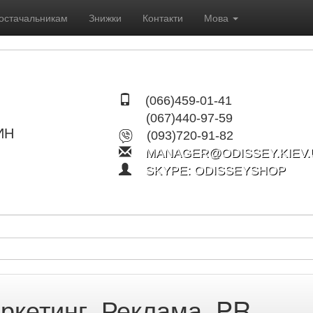
остачальникам
Знижки
Контакти
Мова
(066)459-01-41
(067)440-97-59
ИН
(093)720-91-82
MANAGER@ODISSEY.KIEV.
SKYPE: ODISSEYSHOP
ркетинг. Реклама. PR