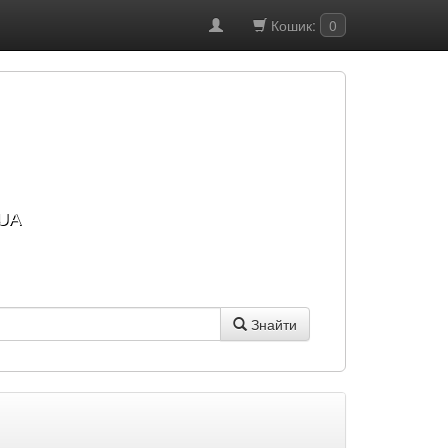
Кошик:
0
UA
Знайти