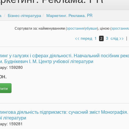
а
Бізнес-література
Маркетинг. Реклама. PR
Сортувати за: найменуванням (
зростання
/
убувши
), ціною (
зростання
<< перед
1
3
слід >>
2
инг у галузях і сферах діяльності. Навчальний посібник р
и. Буднікевич І. М. Центр учбової літератури
вару:
159280
рн.
пити
ингова діяльність підприємств: сучасний зміст Монографія.
ї літератури
вару:
159281