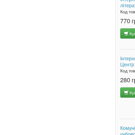
літера
Код то
770 г
Ку
Інтерн
Центр 
Код то
280 г
Ку
Комуні
учбово