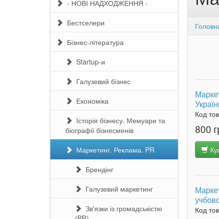
- НОВІ НАДХОДЖЕННЯ -
Бестселери
Головн
Бізнес-література
Startup-и
Галузевий бізнес
Маркет
Економіка
Україн
Код то
Історія бізнесу. Мемуари та
800 г
біографії бізнесменів
Маркетинг. Реклама. PR
Ку
Брендінг
Галузевий маркетинг
Маркет
учбово
Зв'язки із громадськістю
Код то
(PR)