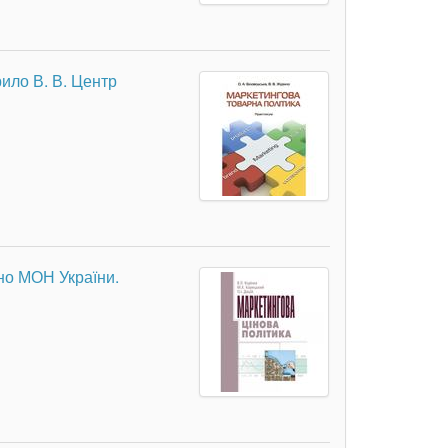
рило В. В. Центр
но МОН України.