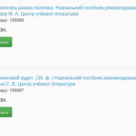
ингова цінова політика. Навчальний посібник рекомендова
ер М. А. Центр учбової літератури
вару:
159286
рн.
пити
инговий аудит. (Зб. ф. ) Навчальний посібник рекомендова
на С. В. Центр учбової літератури
вару:
159287
рн.
пити