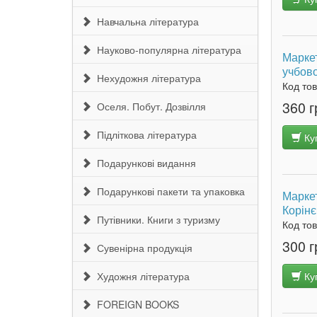
Навчальна література
Науково-популярна література
Маркет
учбово
Нехудожня література
Код то
360 г
Оселя. Побут. Дозвілля
Підліткова література
Ку
Подарункові видання
Подарункові пакети та упаковка
Маркет
Корінє
Путівники. Книги з туризму
Код то
300 г
Сувенірна продукція
Художня література
Ку
FOREIGN BOOKS