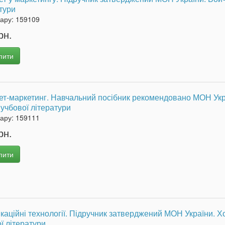
тури
вару:
159109
рн.
пити
ет-маркетинг. Навчальний посібник рекомендовано МОН Украї
учбової літератури
вару:
159111
рн.
пити
каційні технології. Підручник затверджений МОН України. Х
ї літератури