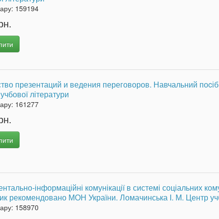
вару:
159194
рн.
пити
тво презентаций и ведения переговоров. Навчальний поcіб
учбової літератури
вару:
161277
рн.
пити
нтально-інформаційні комунікації в системі соціальних ком
ик рекомендовано МОН України. Ломачинська І. М. Центр уч
вару:
158970