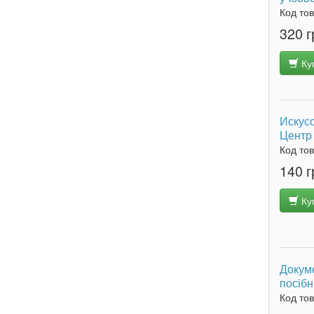
Код то
320 г
Ку
Искусс
Центр 
Код то
140 г
Ку
Докуме
посібн
Код то