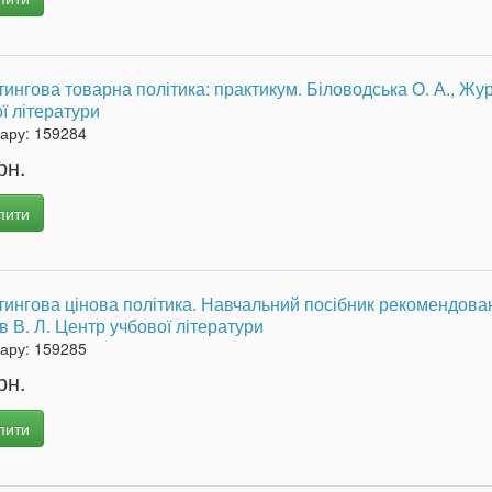
ингова товарна політика: практикум. Біловодська О. А., Жу
ї літератури
вару:
159284
рн.
пити
ингова цінова політика. Навчальний посібник рекомендова
в В. Л. Центр учбової літератури
вару:
159285
рн.
пити