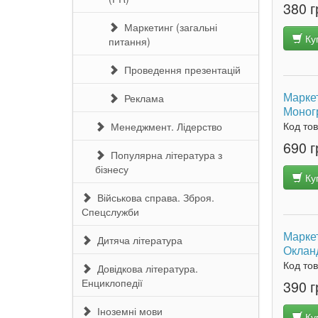
380 г
Маркетинг (загальні
Ку
питання)
Проведення презентацій
Маркет
Реклама
Моногр
Код то
Менеджмент. Лідерство
690 г
Популярна література з
бізнесу
Ку
Військова справа. Зброя.
Спецслужби
Марке
Дитяча література
Окланд
Код то
Довідкова література.
Енциклопедії
390 г
Іноземні мови
Ку