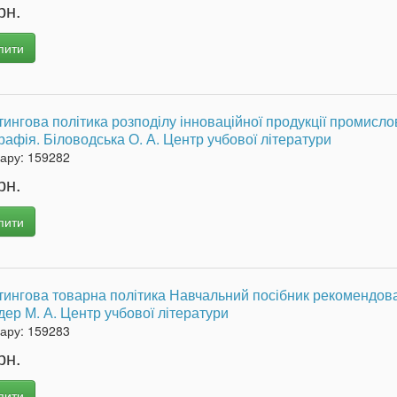
рн.
пити
ингова політика розподілу інноваційної продукції промисло
афія. Біловодська О. А. Центр учбової літератури
вару:
159282
рн.
пити
тингова товарна політика Навчальний посібник рекомендов
ер М. А. Центр учбової літератури
вару:
159283
рн.
пити