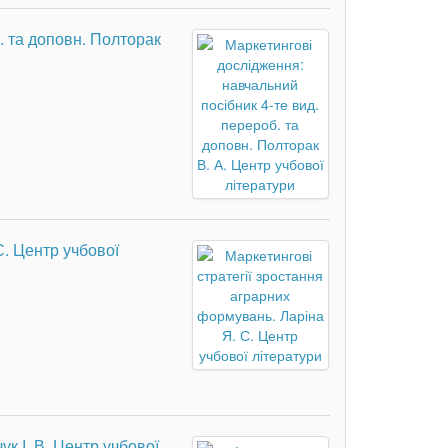
. та доповн. Полторак
С. Центр учбової
к І. В. Центр учбової