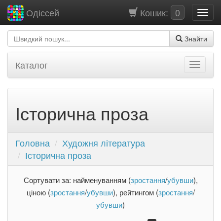
Кошик:
0
Одіссей
Знайти
Каталог
Історична проза
Головна
Художня література
Історична проза
Сортувати за: найменуванням (
зростання
/
убувши
),
ціною (
зростання
/
убувши
), рейтингом (
зростання
/
убувши
)