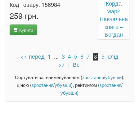
Код товару:
156984
259 грн.
Купити
<< перед
1
...
3
4
5
6
7
9
слід
8
>>
|
Всі
Сортувати за: найменуванням (
зростання
/
убувши
),
ціною (
зростання
/
убувши
), рейтингом (
зростання
/
убувши
)