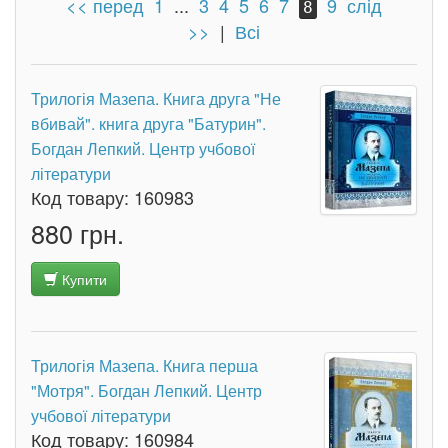
<< перед
1
...
3
4
5
6
7
9
слід
8
>>
|
Всі
Трилогія Мазепа. Книга друга "Не
вбивай". книга друга "Батурин".
Богдан Лепкий. Центр учбової
літератури
Код товару:
160983
880 грн.
Купити
Трилогія Мазепа. Книга перша
"Мотря". Богдан Лепкий. Центр
учбової літератури
Код товару:
160984