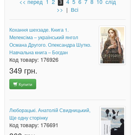
<< перед
1
2
4
5
6
7
8
10
слід
3
>>
|
Всі
Кохання шехзаде. Книга 1.
Мелексіма – український янгол
Османа Другого. Олександра Шутко.
Навчальна книга – Богдан
Код товару:
176926
349 грн.
Купити
Люборацькі. Анатолій Свидницький,
Ще одну сторінку
Код товару:
176691