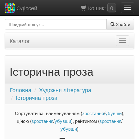
Кошик:
0
Одіссей
Знайти
Каталог
Історична проза
Головна
Художня література
Історична проза
Сортувати за: найменуванням (
зростання
/
убувши
),
ціною (
зростання
/
убувши
), рейтингом (
зростання
/
убувши
)