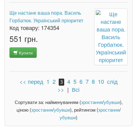
Ще настане ваша пора. Василь
Горбатюк. Український пріоритет
Код товару:
174354
551 грн.
Купити
<< перед
1
2
4
5
6
7
8
10
слід
3
>>
|
Всі
Сортувати за: найменуванням (
зростання
/
убувши
),
ціною (
зростання
/
убувши
), рейтингом (
зростання
/
убувши
)