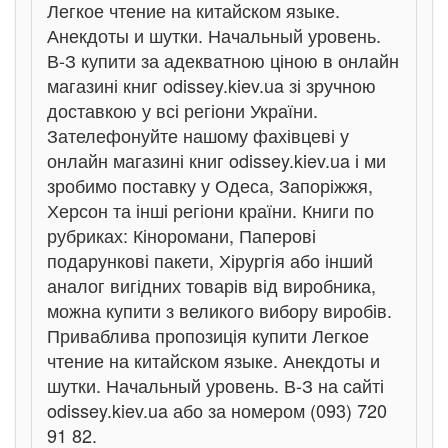
Легкое чтение на китайском языке.
Анекдоты и шутки. Начальный уровень.
В-З купити за адекватною ціною в онлайн
магазині книг odissey.kiev.ua зі зручною
доставкою у всі регіони України.
Зателефонуйте нашому фахівцеві у
онлайн магазині книг odissey.kiev.ua і ми
зробимо поставку у Одеса, Запоріжжя,
Херсон та інші регіони країни. Книги по
рубриках: Кіноромани, Паперові
подарункові пакети, Хірургія або інший
аналог вигідних товарів від виробника,
можна купити з великого вибору виробів.
Приваблива пропозиція купити Легкое
чтение на китайском языке. Анекдоты и
шутки. Начальный уровень. В-З на сайті
odissey.kiev.ua або за номером (093) 720
91 82.