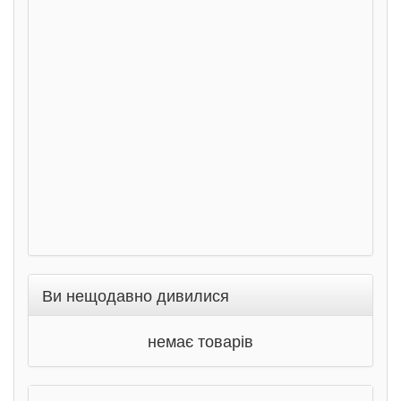
сход
дете
Ста
Соло
Ран
Ви нещодавно дивилися
немає товарів