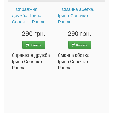
290 грн.
290 грн.
Купити
Купити
Справжня дружба.
Смачна абетка.
Ірина Сонечко.
Ірина Сонечко.
Ранок
Ранок
Розс
сход
дете
Ста
Соло
Ран