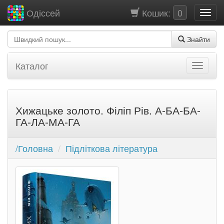
Кошик:
0
Одіссей
Знайти
Каталог
Хижацьке золото. Філіп Рів. А-БА-БА-
ГА-ЛА-МА-ГА
/Головна
Підліткова література