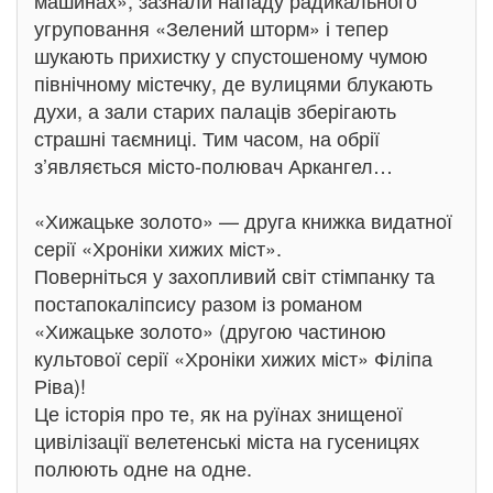
машинах», зазнали нападу радикального
угруповання «Зелений шторм» і тепер
шукають прихистку у спустошеному чумою
північному містечку, де вулицями блукають
духи, а зали старих палаців зберігають
страшні таємниці. Тим часом, на обрії
з’являється місто-полювач Аркангел…
«Хижацьке золото» — друга книжка видатної
серії «Хроніки хижих міст».
Поверніться у захопливий світ стімпанку та
постапокаліпсису разом із романом
«Хижацьке золото» (другою частиною
культової серії «Хроніки хижих міст» Філіпа
Ріва)!
Це історія про те, як на руїнах знищеної
цивілізації велетенські міста на гусеницях
полюють одне на одне.