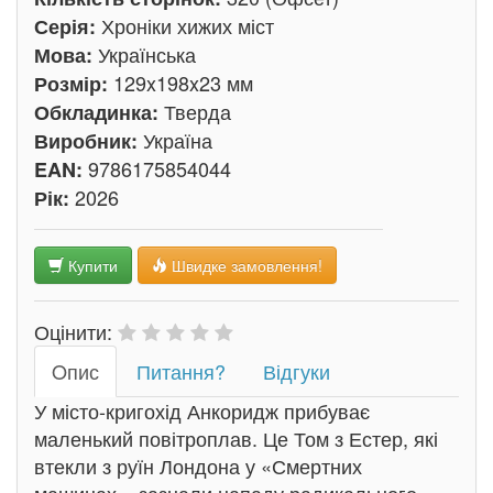
Хроніки хижих міст
Серія:
Українська
Мова:
129x198x23 мм
Розмір:
Тверда
Обкладинка:
Україна
Виробник:
9786175854044
EAN:
2026
Рік:
Купити
Швидке замовлення!
Оцінити:
Oпис
Питання?
Відгуки
У місто-кригохід Анкоридж прибуває
маленький повітроплав. Це Том з Естер, які
втекли з руїн Лондона у «Смертних