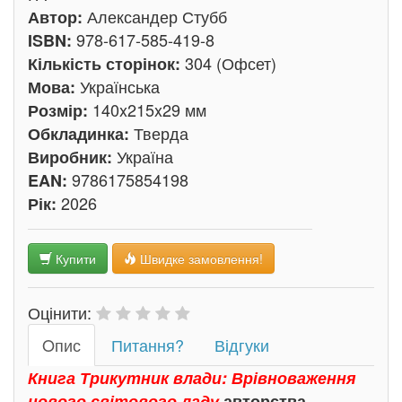
Александер Стубб
Автор:
978-617-585-419-8
ISBN:
304 (Офсет)
Кількість сторінок:
Українська
Мова:
140x215x29 мм
Розмір:
Тверда
Обкладинка:
Україна
Виробник:
9786175854198
EAN:
2026
Рік:
Купити
Швидке замовлення!
Оцінити:
Oпис
Питання?
Відгуки
Книга Трикутник влади: Врівноваження
нового світового ладу
авторства