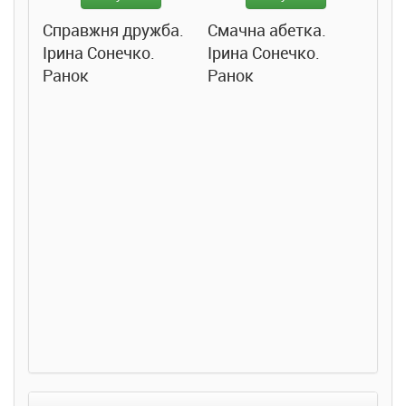
Справжня дружба.
Смачна абетка.
Ірина Сонечко.
Ірина Сонечко.
Ранок
Ранок
Розс
сход
дете
Ста
Соло
Ран