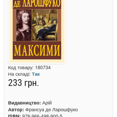
Код товару:
180734
На складі:
Так
233 грн.
Арій
Видавництво:
Франсуа де Ларошфуко
Автор:
978-966-498-900-5
ISBN: