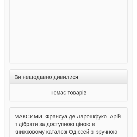
Соло
Ран
Ви нещодавно дивилися
немає товарів
МАКСИМИ. Франсуа де Ларошфуко. Арій
підібрати за доступною ціною в
книжковому каталозі Одіссей зі зручною