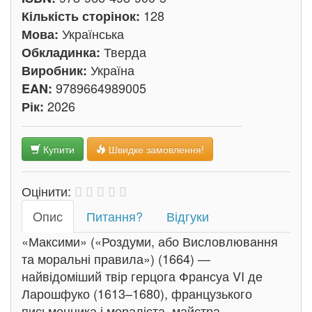
128
Кількість сторінок:
Українська
Мова:
Тверда
Обкладинка:
Україна
Виробник:
9789664989005
EAN:
2026
Рік:
Купити
Швидке замовлення!
Оцінити:
Oпис
Питання?
Відгуки
«Максими» («Роздуми, або Висловлювання
та моральні правила») (1664) —
найвідоміший твір герцога Франсуа VI де
Ларошфуко (1613–1680), французького
письменника і мораліста, майстра