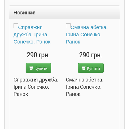
Новинки!
290 грн.
290 грн.
Купити
Купити
Справжня дружба.
Смачна абетка.
Ірина Сонечко.
Ірина Сонечко.
Ранок
Ранок
Розс
сход
дете
Ста