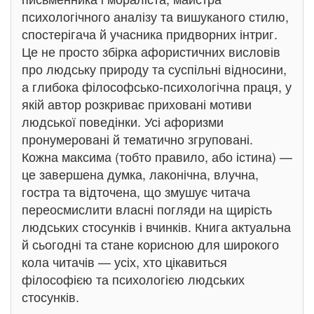
психологічного аналізу та вишуканого стилю,
спостерігача й учасника придворних інтриг.
Це не просто збірка афористичних висловів
про людську природу та суспільні відносини,
а глибока філософсько-психологічна праця, у
якій автор розкриває приховані мотиви
людської поведінки. Усі афоризми
пронумеровані й тематично згруповані.
Кожна максима (тобто правило, або істина) —
це завершена думка, лаконічна, влучна,
гостра та відточена, що змушує читача
переосмислити власні погляди на щирість
людських стосунків і вчинків. Книга актуальна
й сьогодні та стане корисною для широкого
кола читачів — усіх, хто цікавиться
філософією та психологією людських
стосунків.