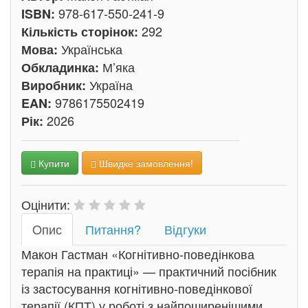
978-617-550-241-9
ISBN:
292
Кількість сторінок:
Українська
Мова:
М’яка
Обкладинка:
Україна
Виробник:
9786175502419
EAN:
2026
Рік:
Купити
Швидке замовлення!
Оцінити:
Oпис
Питання?
Відгуки
Макон Гастман «Когнітивно-поведінкова
терапія на практиці» — практичний посібник
із застосування когнітивно-поведінкової
терапії (КПТ) у роботі з найпоширенішими