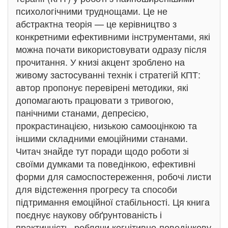
психологічними труднощами. Це не
абстрактна теорія — це керівництво з
конкретними ефективними інструментами, які
можна почати використовувати одразу після
прочитання. У книзі акцент зроблено на
живому застосуванні технік і стратегій КПТ:
автор пропонує перевірені методики, які
допомагають працювати з тривогою,
панічними станами, депресією,
прокрастинацією, низькою самооцінкою та
іншими складними емоційними станами.
Читач знайде тут поради щодо роботи зі
своїми думками та поведінкою, ефективні
форми для самоспостереження, робочі листи
для відстеження прогресу та способи
підтримання емоційної стабільності. Ця книга
поєднує наукову обґрунтованість і
практичність, роблячи когнітивно-поведінкову