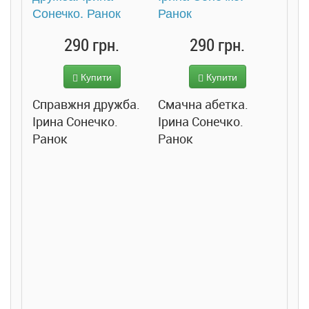
290 грн.
290 грн.
Купити
Купити
Справжня дружба.
Смачна абетка.
Ірина Сонечко.
Ірина Сонечко.
Ранок
Ранок
Розс
сход
дете
Ста
Соло
Ран