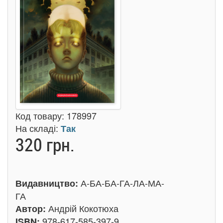
Код товару:
178997
На складі:
Так
320 грн.
А-БА-БА-ГА-ЛА-МА-
Видавництво:
ГА
Андрій Кокотюха
Автор:
978-617-585-397-9
ISBN: