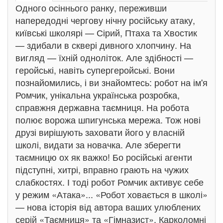
Одного осіннього ранку, переживши
напередодні чергову нічну російську атаку,
київські школярі — Сірий, Птаха та Хвостик
— здибали в сквері дивного хлопчину. На
вигляд — їхній одноліток. Але здібності —
геройські, навіть супергеройські. Вони
познайомились, і ви знайомтесь: робот на ім'я
Ромчик, унікальна українська розробка,
справжня державна таємниця. На робота
полює ворожа шпигунська мережа. Тож нові
друзі вирішують заховати його у власній
школі, видати за новачка. Але зберегти
таємницю ох як важко! Бо російські агенти
підступні, хитрі, вправно грають на чужих
слабкостях. І тоді робот Ромчик активує себе
у режим «Атака»... «Робот ховається в школі»
— нова історія від автора ваших улюблених
серій «Таємниця» та «Гімназист». Карколомні