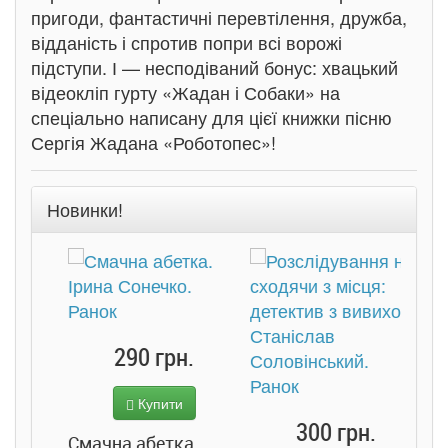
пригоди, фантастичні перевтілення, дружба,
відданість і спротив попри всі ворожі
підступи. І — несподіваний бонус: хвацький
відеокліп гурту «Жадан і Собаки» на
спеціально написану для цієї книжки пісню
Сергія Жадана «Роботопес»!
Новинки!
290 грн.
Купити
Підв
300 грн.
ба.
Смачна абетка.
Джо