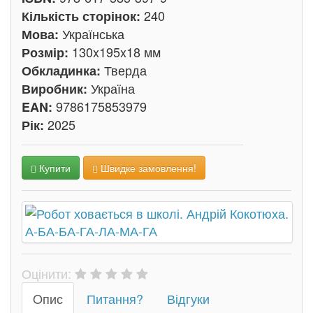
240
Кількість сторінок:
Українська
Мова:
130x195x18 мм
Розмір:
Тверда
Обкладинка:
Україна
Виробник:
9786175853979
EAN:
2025
Рік:
Купити
Швидке замовлення!
Оцінити:
Oпис
Питання?
Відгуки