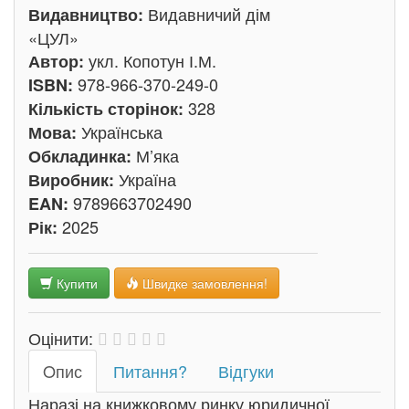
Видавничий дім
Видавництво:
«ЦУЛ»
укл. Копотун І.М.
Автор:
978-966-370-249-0
ISBN:
328
Кількість сторінок:
Українська
Мова:
М’яка
Обкладинка:
Україна
Виробник:
9789663702490
EAN:
2025
Рік:
Купити
Швидке замовлення!
Оцінити:
Oпис
Питання?
Відгуки
Наразі на книжковому ринку юридичної