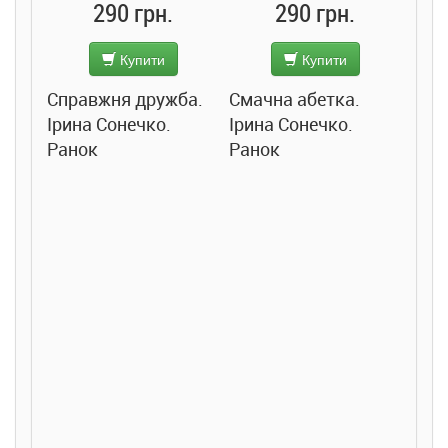
290 грн.
290 грн.
Купити
Купити
Справжня дружба.
Смачна абетка.
Ірина Сонечко.
Ірина Сонечко.
Ранок
Ранок
Розс
сход
дете
Ста
Соло
Ран