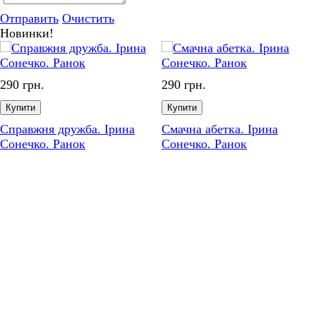
Отправить
Очистить
Новинки!
90 грн.
290 грн.
Купити
Купити
правжня дружба. Ірина
Смачна абетка. Ірина
онечко. Ранок
Сонечко. Ранок