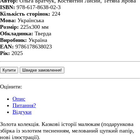
Автор:
Ольга Братчук, Костянтин Лисий, Тетяна Ярова
ISBN:
978-617-8638-02-3
Кількість сторінок:
224
Мова:
Українська
Розмір:
225x300 мм
Обкладинка:
Тверда
Виробник:
Україна
EAN:
9786178638023
Рік:
2025
Купити
Швидке замовлення!
Оцінити:
Oпис
Питання?
Відгуки
Золота колекція. Казкові історії малюкам (подарункова
збірка із золотим тисненням, мелований цупкий папір,
нові ілюстрації).