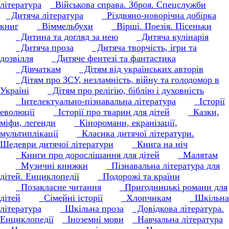
література
Військова справа. Зброя. Спецслужби
Дитяча література
Різдвяно-новорічна добірка
книг
Віммельбухи
Вірші. Поезія. Пісеньки
Дитина та догляд за нею
Дитяча кулінарія
Дитяча проза
Дитяча творчість, ігри та
дозвілля
Дитяче фентезі та фантастика
Дівчаткам
Дітям від українських авторів
Дітям про ЗСУ, незламність, війну та голодомор в
Україні
Дітям про релігію, біблію і духовність
Інтелектуально-пізнавальна література
Історії
еволюції
Історії про тварин для дітей
Казки,
міфи, легенди
Кіноромани, екранізації,
мультиплікації
Класика дитячої літератури.
Шедеври дитячої літератури
Книга на ніч
Книги про дорослішання для дітей
Малятам
Музичні книжки
Пізнавальна література для
дітей. Енциклопедії
Подорожі та країни
Позакласне читання
Пригодницькі романи для
дітей
Сімейні історії
Хлопчикам
Шкільна
література
Шкільна проза
Довідкова література.
Енциклопедії
Іноземні мови
Навчальна література