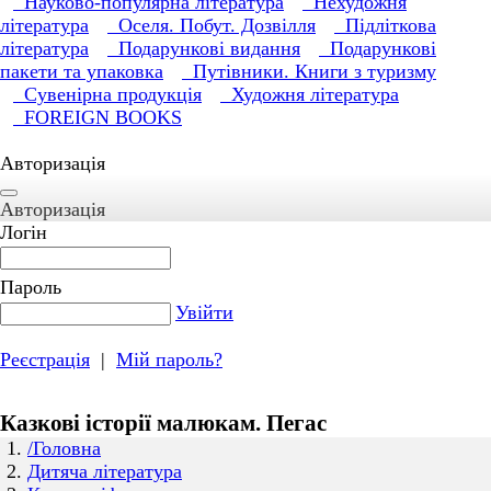
Науково-популярна література
Нехудожня
література
Оселя. Побут. Дозвілля
Підліткова
література
Подарункові видання
Подарункові
пакети та упаковка
Путівники. Книги з туризму
Сувенірна продукція
Художня література
FOREIGN BOOKS
Авторизація
Авторизація
Логін
Пароль
Увійти
Реєстрація
|
Мій пароль?
Казкові історії малюкам. Пегас
/Головна
Дитяча література